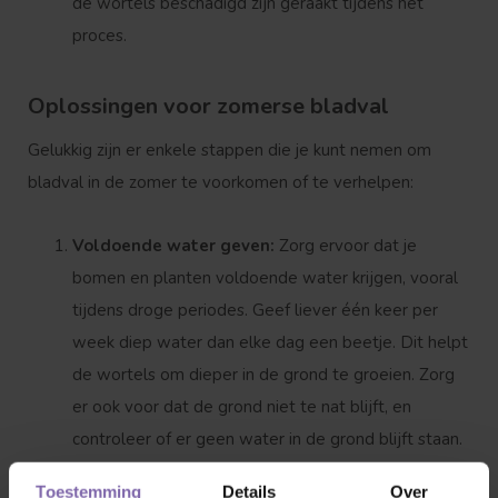
de wortels beschadigd zijn geraakt tijdens het
proces.
Oplossingen voor zomerse bladval
Gelukkig zijn er enkele stappen die je kunt nemen om
bladval in de zomer te voorkomen of te verhelpen:
Voldoende water geven:
Zorg ervoor dat je
bomen en planten voldoende water krijgen, vooral
tijdens droge periodes. Geef liever één keer per
week diep water dan elke dag een beetje. Dit helpt
de wortels om dieper in de grond te groeien. Zorg
er ook voor dat de grond niet te nat blijft, en
controleer of er geen water in de grond blijft staan.
Toestemming
Details
Over