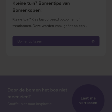
Kleine tuin? Bomentips van
Bomenkopen!
Kleine tuin? Kies bijvoorbeeld bolbomen of
treurbomen. Deze worden vaak geënt op een
onderstam. Dit betekent dat de stam zelf niet meer in
de hoogte groeit, alleen de kroon (de bol of de
Bomentip lezen
takken) wordt voller. Zo weet je precies waar je aan
toe bent qua hoogte.
Door de bomen het bos niet
meer zien?
Laat me
verrassen
Snuffel hier naar inspiratie