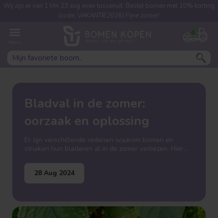
Wij zijn er van 1 t/m 23 aug even tussenuit. Bestel bomen met 10% korting
(code: VAKANTIE2026) FIjne zomer!
0
Bladval in de zomer:
oorzaak en oplossing
Er zijn verschillende redenen waarom bomen en
struiken hun bladeren al in de zomer verliezen. Hier
zijn de meest voorkomende oorzaken:
28 Aug 2024