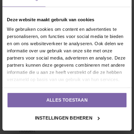
Bodemverbetering:
Controleer de bodemkwaliteit
en voeg indien nodig compost of mulch toe om de
grond te verbeteren. Dit helpt de wortels om beter
Deze website maakt gebruik van cookies
water en voedingsstoffen op te nemen.
We gebruiken cookies om content en advertenties te
personaliseren, om functies voor social media te bieden
en om ons websiteverkeer te analyseren. Ook delen we
Bescherming tegen hittestress:
Bij extreme hitte
informatie over uw gebruik van onze site met onze
kun je bomen beschermen door ze te besproeien
partners voor social media, adverteren en analyse. Deze
met water of door een tijdelijke schaduwdoek op te
partners kunnen deze gegevens combineren met andere
hangen. Dit helpt de temperatuur rond de boom te
informatie die u aan ze heeft verstrekt of die ze hebben
verlagen.
verzameld op basis van uw gebruik van hun services.
Plagen en ziekten bestrijden:
Controleer
ALLES TOESTAAN
regelmatig op tekenen van schimmels en
insectenplagen. Gebruik indien nodig biologische
INSTELLINGEN BEHEREN
bestrijdingsmiddelen om je bomen gezond te
houden.