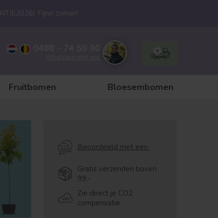
ANTIE2026) FIjne zomer!
0488 - 74 50 90
0
Whatsapp met ons
Fruitbomen
Bloesembomen
Beoordeeld met een
Gratis verzenden boven
99,-
Zie direct je CO2
compensatie