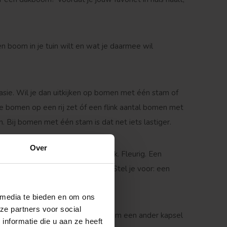
n boom in je tuin wilt en wat je daarmee wil
antasie. Wil je dan uitkijken op bomen met één stam of
 bomen op een rij zet óf een flink aantal bomen met
 Bij bomen met één stam is dat net iets lastiger.
Over
naam al doet vermoeden, bloemrijk. Fleurig. Een
 vele soorten, zoals fruitbomen. Stel je voor: een
ranny Smith, bijvoorbeeld.
 media te bieden en om ons
ze partners voor social
Verspreide vorm
en of twee keer per jaar jouw boom een ander kapsel
nformatie die u aan ze heeft