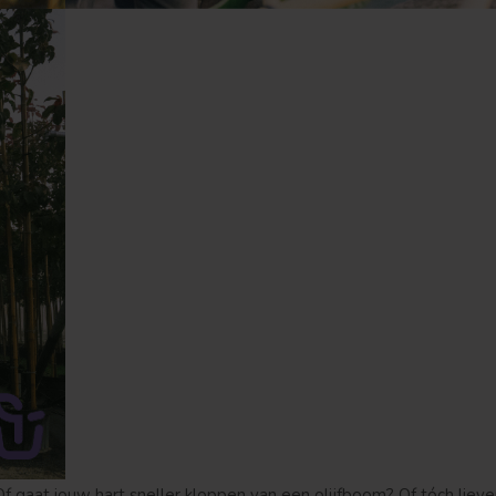
in? Of gaat jouw hart sneller kloppen van een olijfboom? Of tóch lie