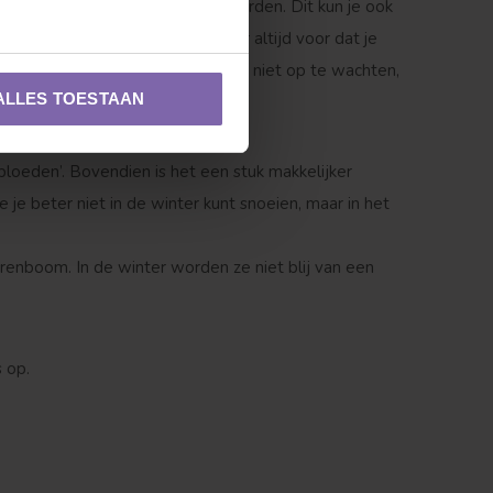
s ook een keer gesnoeid moet worden. Dit kun je ook
 tuin van je buurman. Tip: zorg er altijd voor dat je
himmel veroorzaken. Daar zit je niet op te wachten,
ALLES TOESTAAN
loeden’. Bovendien is het een stuk makkelijker
e je beter niet in de winter kunt snoeien, maar in het
Zuilvorm
nboom. In de winter worden ze niet blij van een
 op.