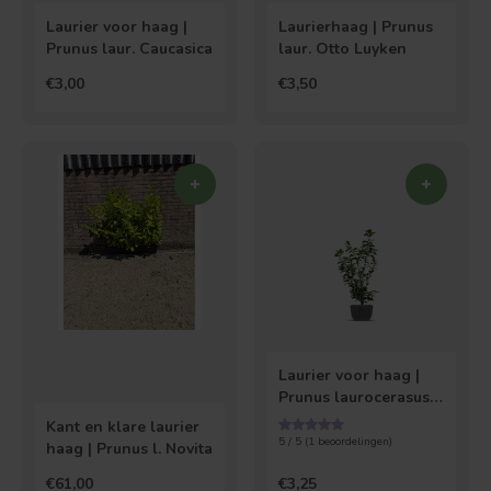
Laurier voor haag |
Laurierhaag | Prunus
Prunus laur. Caucasica
laur. Otto Luyken
€3,00
€3,50
Laurier voor haag |
Prunus laurocerasus
Bolvorm
Verspreide vorm
Novita
Kant en klare laurier
5 / 5 (
1
beoordelingen)
haag | Prunus l. Novita
€61,00
€3,25