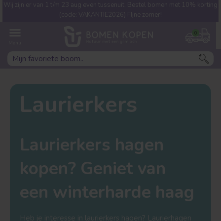
Wij zijn er van 1 t/m 23 aug even tussenuit. Bestel bomen met 10% korting
Welke boom ben jij naar op
(code: VAKANTIE2026) FIjne zomer!
zoek?
0
Laurierkers
Laurierkers hagen
Leivorm
Dakvorm
kopen? Geniet van
een winterharde haag
Heb je interesse in laurierkers hagen? Laurierhagen