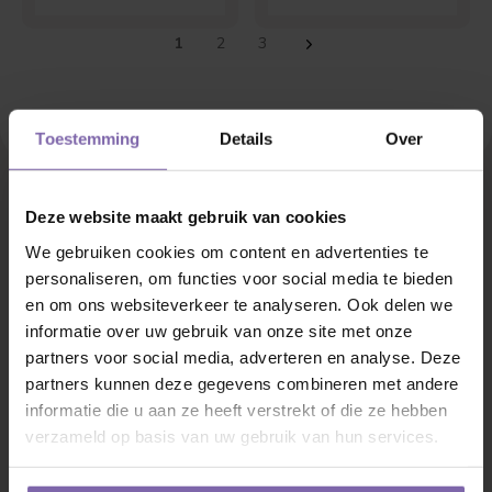
1
2
3
Toestemming
Details
Over
Deze website maakt gebruik van cookies
We gebruiken cookies om content en advertenties te
Groenblijvende bomen kopen
personaliseren, om functies voor social media te bieden
en om ons websiteverkeer te analyseren. Ook delen we
informatie over uw gebruik van onze site met onze
Groenblijvende bomen zijn in onze ogen een onmisbare
partners voor social media, adverteren en analyse. Deze
aanvulling op elke tuin. Wij vertellen jou graag meer over
partners kunnen deze gegevens combineren met andere
ons uitgebreide assortiment. Op deze pagina kom jij alles te
informatie die u aan ze heeft verstrekt of die ze hebben
weten hoe jij de perfecte boom voor jouw tuin kiest, hoe je
verzameld op basis van uw gebruik van hun services.
deze plant en waar je nog meer op moet letten. Lees