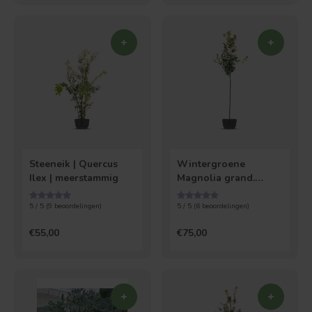
Steeneik | Quercus
Wintergroene
Ilex | meerstammig
Magnolia grand.
Galissoniere - boom
5 / 5 (
9
beoordelingen)
5 / 5 (
6
beoordelingen)
€55,00
€75,00