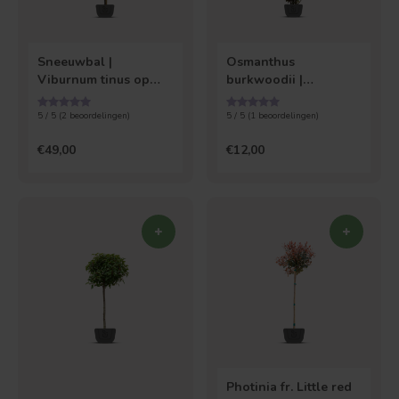
Sneeuwbal |
Osmanthus
Viburnum tinus op
burkwoodii |
stam
Schijnhulst
5 / 5 (
2
beoordelingen)
5 / 5 (
1
beoordelingen)
€49,00
€12,00
Photinia fr. Little red