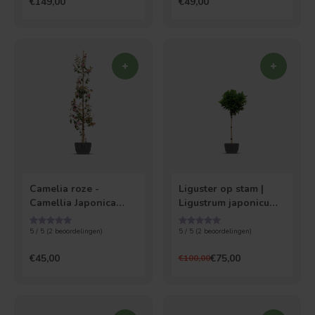
€149,00
€49,00
Camelia roze -
Liguster op stam |
Camellia Japonica
Ligustrum japonicum
'William Bartlett'
Texanum
5 / 5 (
2
beoordelingen)
5 / 5 (
2
beoordelingen)
€45,00
€75,00
€100,00