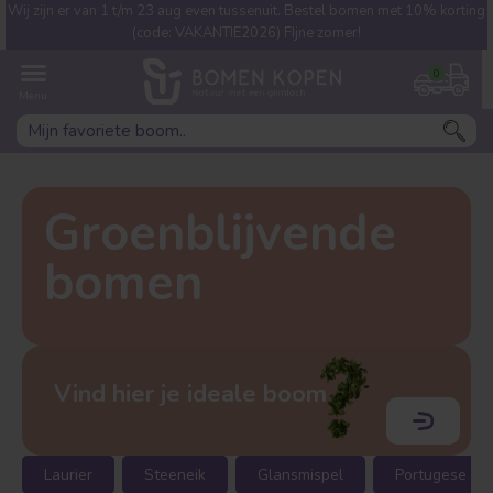
Wij zijn er van 1 t/m 23 aug even tussenuit. Bestel bomen met 10% korting
Welke boom ben jij naar op
(code: VAKANTIE2026) FIjne zomer!
zoek?
0
Groenblijvende
bomen
Leivorm
Dakvorm
Vind hier je ideale boom
Laurier
Steeneik
Glansmispel
Portugese lau