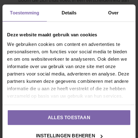
boom die zich thuis voelt in een verscheidenheid aan
tuinstijlen. Met grote, weelderige bladeren en
Toestemming
Details
Over
prachtige bloemen biedt het een mooie schaduw en
visueel belang gedurende het hele jaar.
Deze website maakt gebruik van cookies
Gele catalpa Catalpa bignonioides Aurea
: Als je iets
We gebruiken cookies om content en advertenties te
anders wilt, is de Gele catalpa een opvallende keuze.
personaliseren, om functies voor social media te bieden
De goudgele bladeren geven een levendige, zonnige
en om ons websiteverkeer te analyseren. Ook delen we
uitstraling aan je tuin. Het is een soort trompetboom
informatie over uw gebruik van onze site met onze
die zich onderscheidt door zijn kleur en
partners voor social media, adverteren en analyse. Deze
persoonlijkheid.
partners kunnen deze gegevens combineren met andere
informatie die u aan ze heeft verstrekt of die ze hebben
verzameld op basis van uw gebruik van hun services.
Hoe groot is een trompetboom?
De hoogte van een trompetboom kan sterk variëren,
ALLES TOESTAAN
afhankelijk van de omstandigheden en het soort.
Gemiddeld kunnen trompetbomen uitgroeien tot een
INSTELLINGEN BEHEREN