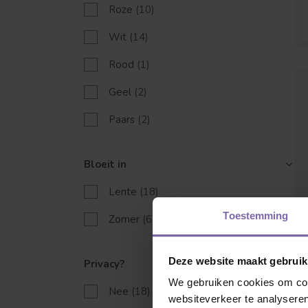
Roze
(10)
Wit
(14)
Rood
(1)
Geel
(2)
Paars
(2)
Welke boom ben
Bloeit in
Lente
(18)
Toestemming
Zomer
(6)
Deze website maakt gebruik
Privacy?
We gebruiken cookies om cont
Nee
(18)
websiteverkeer te analyseren
Leivorm