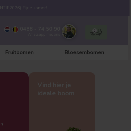
ANTIE2026) FIjne zomer!
0488 - 74 50 90
0
Whatsapp met ons
Fruitbomen
Bloesembomen
Vind hier je
ideale boom
en