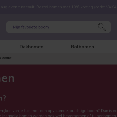
23 aug even tussenuit. Bestel bomen met 10% korting (code: VAK
Dakbomen
Bolbomen
a bomen
men
n?
rijken van je tuin met een opvallende, prachtige boom? Dan is e
eze Magnolia bomen worden ook wel beverbomen of tulpenbomen