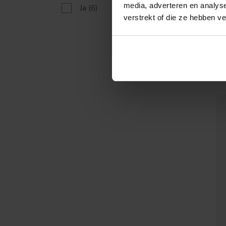
media, adverteren en analys
Ja
(6)
verstrekt of die ze hebben v
Treurvorm