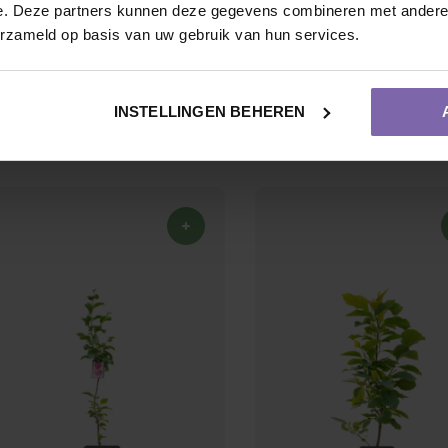
Magnolia denudata
Magnolia Cameo | boo
e. Deze partners kunnen deze gegevens combineren met andere i
Purpurascens | boompje
erzameld op basis van uw gebruik van hun services.
INSTELLINGEN BEHEREN
€65,00
€60,00
Vruchtdragend
Meerstammige vorm