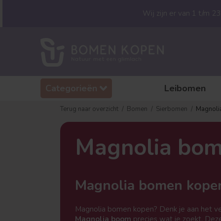
Wij zijn er van 1 t/m 
Categorieën
Leibomen
Terug naar overzicht
Bomen
Sierbomen
Magnoli
Magnolia bo
Magnolia bomen kope
Magnolia bomen kopen? Denk je aan het ver
Magnolia boom
precies wat je zoekt. D