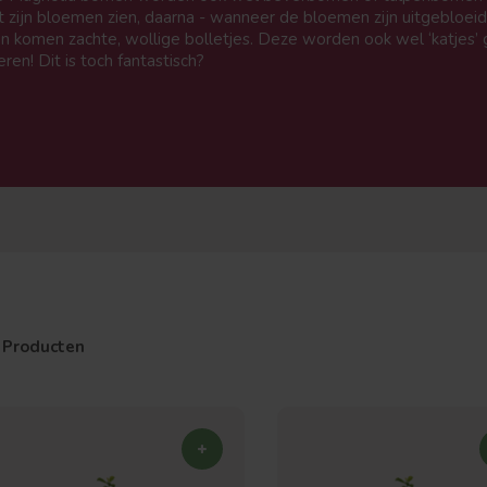
zijn bloemen zien, daarna - wanneer de bloemen zijn uitgebloei
en komen zachte, wollige bolletjes. Deze worden ook wel ‘katjes
en! Dit is toch fantastisch?
 Producten