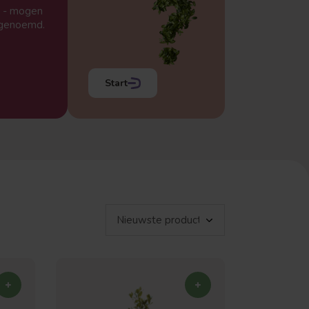
d - mogen
’ genoemd.
Start