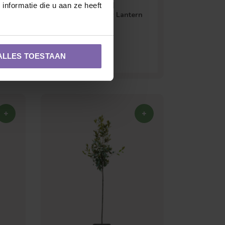
m
Magnolia boom |
nformatie die u aan ze heeft
Magnolia Yellow Lantern
ALLES TOESTAAN
€60,00
Zuilvorm