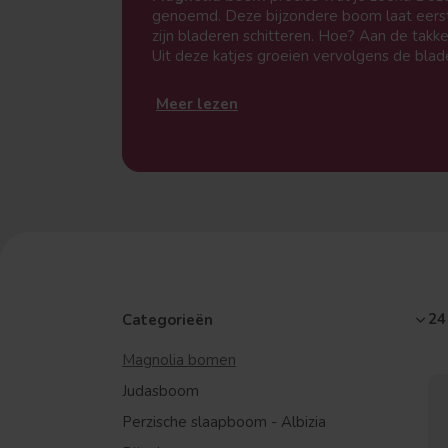
genoemd. Deze bijzondere boom laat eerst 
zijn bladeren schitteren. Hoe? Aan de takk
Uit deze katjes groeien vervolgens de blader
Meer lezen
24
Categorieën
Magnolia bomen
Judasboom
Perzische slaapboom - Albizia