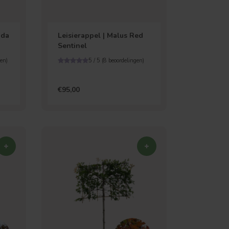
ida
Leisierappel | Malus Red
Sentinel
en)
5 / 5 (
8
beoordelingen)
€95,00