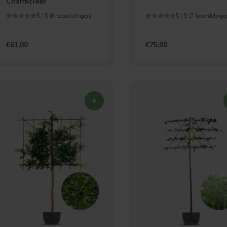
Chanticleer
5 / 5 (
8
beoordelingen)
5 / 5 (
7
beoordelinge
€61,00
€75,00