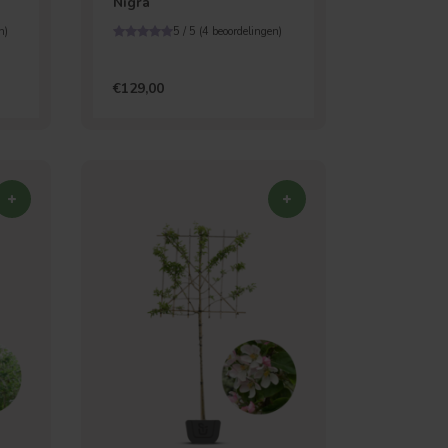
Nigra
n)
5 / 5 (
4
beoordelingen)
€129,00