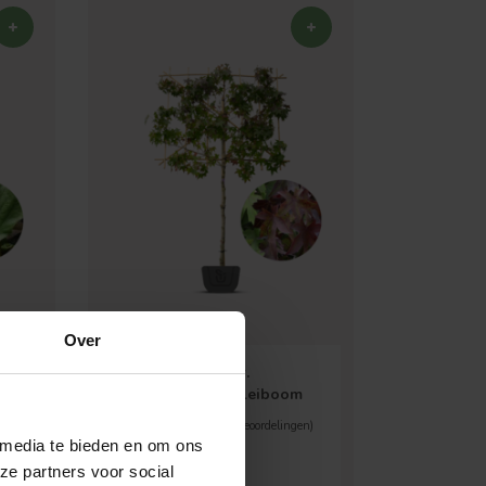
Over
Liquidambar styr.
amberboom als leiboom
en)
5 / 5 (
46
beoordelingen)
 media te bieden en om ons
ze partners voor social
Verspreide vorm