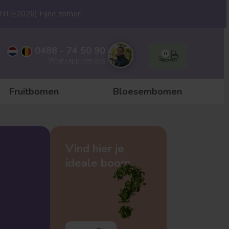
ANTIE2026) FIjne zomer!
0488 - 74 50 90
0
Whatsapp met ons
Fruitbomen
Bloesembomen
Vind hier je
ideale boom