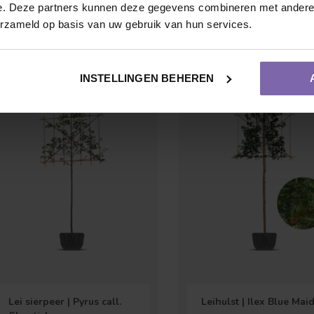
€108,00
€85,00
e. Deze partners kunnen deze gegevens combineren met andere i
erzameld op basis van uw gebruik van hun services.
INSTELLINGEN BEHEREN
Vruchtdragend
Meerstammige vorm
Lei sierpeer | Pyrus call.
Leihulst | Ilex Blue Mai