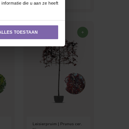
€95,00
nformatie die u aan ze heeft
ALLES TOESTAAN
Zuilvorm
d
Leisierpruim | Prunus cer.