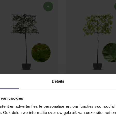
 jij naar op zoek?
Details
Leihaagbeuk | Carpinus
Leiplataan | Platanus
betulus | leibeuk
hispanica
 van cookies
5 / 5 (
11
beoordelingen)
5 / 5 (
32
beoordeling
ent en advertenties te personaliseren, om functies voor social
. Ook delen we informatie over uw gebruik van onze site met on
Dakvorm
Bolvorm