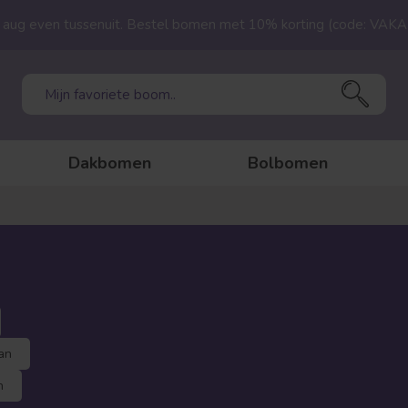
23 aug even tussenuit. Bestel bomen met 10% korting (code: VAK
Dakbomen
Bolbomen
an
n