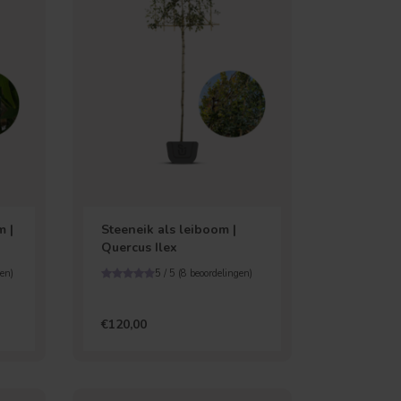
 |
Steeneik als leiboom |
Quercus Ilex
en)
5 / 5 (
8
beoordelingen)
€120,00