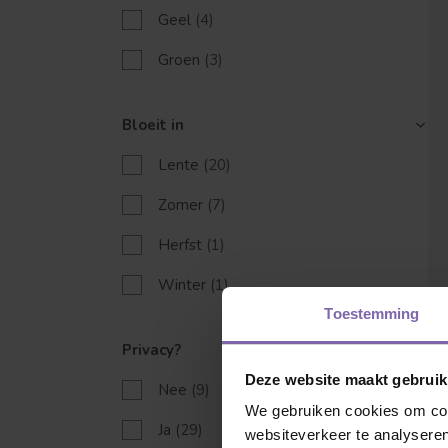
Geel
(4)
Groen
(3)
Bloeit in
Lente
(20)
Welke boom ben
Zomer
(7)
Herfst
(1)
Winter
(1)
Toestemming
Privacy?
Deze website maakt gebruik
Nee
(9)
We gebruiken cookies om cont
Ja
(29)
websiteverkeer te analyseren
Leivorm