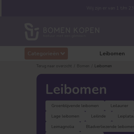
Wij zijn er van 1 t/m 
Categorieën
Leibomen
Terug naar overzicht
Bomen
Leibomen
Leibomen
Groenblijvende leibomen
Leilaurier
Lage leibomen
Leilinde
Leiplata
Leimagnolia
Bladverliezende leibome