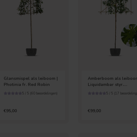
Glansmispel als leiboom |
Amberboom als leiboom
Photinia fr. Red Robin
Liquidambar styr.
Worplesdon
5 / 5 (
60
beoordelingen)
5 / 5 (
17
beoordeling
€95,00
€99,00