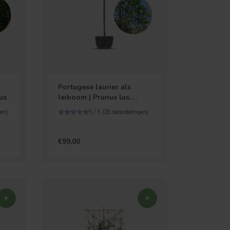
Portugese laurier als
us
leiboom | Prunus lus.
Angustifolia
en)
5 / 5 (
28
beoordelingen)
€99,00