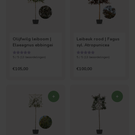
Olijfwilg leiboom |
Leibeuk rood | Fagus
Elaeagnus ebbingei
syl. Atropunicea
5 / 5 (
13
beoordelingen)
5 / 5 (
13
beoordelingen)
€105,00
€100,00