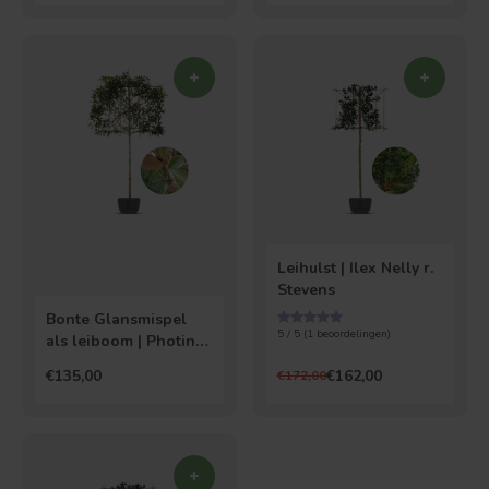
Bolvorm
Verspreide vorm
Leihulst | Ilex Nelly r.
Stevens
Bonte Glansmispel
5 / 5 (
1
beoordelingen)
als leiboom | Photinia
fr. Louise
€135,00
€162,00
€172,00