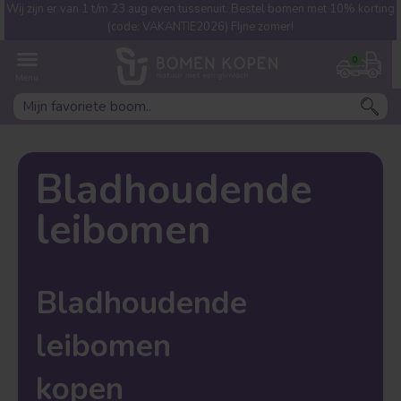
Wij zijn er van 1 t/m 23 aug even tussenuit. Bestel bomen met 10% korting
Welke boom ben jij naar op
(code: VAKANTIE2026) FIjne zomer!
zoek?
0
Bladhoudende
leibomen
Leivorm
Dakvorm
Bladhoudende
leibomen
kopen