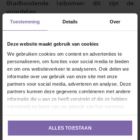
Bladhoudende leibomen: dit zijn de
voordelen
Toestemming
Details
Over
Overweeg je bladhoudende leibomen in je tuin? Op onze
site vind je verschillende soorten. Neem bijvoorbeeld de
roodkleurige leibeuk met de mysterieuze naam ‘
Fagus
Deze website maakt gebruik van cookies
sylvatica Atropunicea
’. Deze boom leent zich perfect voor
We gebruiken cookies om content en advertenties te
verschillende formaten tuinen en kan wel tegen een
personaliseren, om functies voor social media te bieden
en om ons websiteverkeer te analyseren. Ook delen we
zonnestraaltje. Een stootje wind? Ja hoor, zelfs dat is voor
informatie over uw gebruik van onze site met onze
deze bladhoudende jongen geen probleem. Deze rode
partners voor social media, adverteren en analyse. Deze
leibeukboom geeft je ook nog eens volop privacy, door de
partners kunnen deze gegevens combineren met andere
breedte van het rekwerk: 1,50 meter. De hoogte is ook niet
informatie die u aan ze heeft verstrekt of die ze hebben
mis: 1,20 meter. Met een aantal van deze groene vrienden
verzameld op basis van uw gebruik van hun services.
op een rij heb je geen last van nieuwsgierige aagjes in je
tuin of kantoorpand. Leuk weetje: de rode leukboom heeft
ALLES TOESTAAN
rood-/paarskleurige bladeren in de lente en zomer en