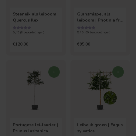
Steeneik als leiboom |
Glansmispel als
Quercus Ilex
leiboom | Photinia fr.
Red Robin
5 / 5 (
8
beoordelingen)
5 / 5 (
60
beoordelingen)
€120,00
€95,00
Portugese lei-laurier |
Leibeuk groen | Fagus
Prunus lusitanica
sylvatica