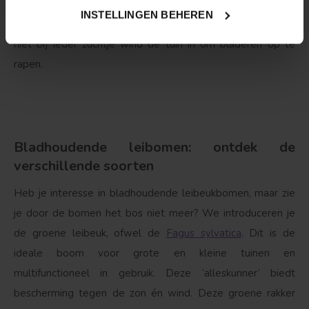
ontpopt in de wintermaanden naar een bruinkleurige
INSTELLINGEN BEHEREN
variant. Natuurlijk is deze leibeuk bladhoudend. Je hoeft dus
niet bij ieder zuchtje wind de tuin in om bladeren op te
rapen.
Bladhoudende leibomen: ontdek de
verschillende soorten
Heb je interesse in bladhoudende leibeukbomen, maar zie
je door de bomen het bos niet meer? We introduceren je
de groene leibeuk, ofwel de
Fagus sylvatica
. Dit is de
ideale boom voor grote en kleine tuinen en
multifunctioneel in gebruik. Deze ‘alleskunner’ biedt
bescherming tegen de zon én wind. Deze groene rakker