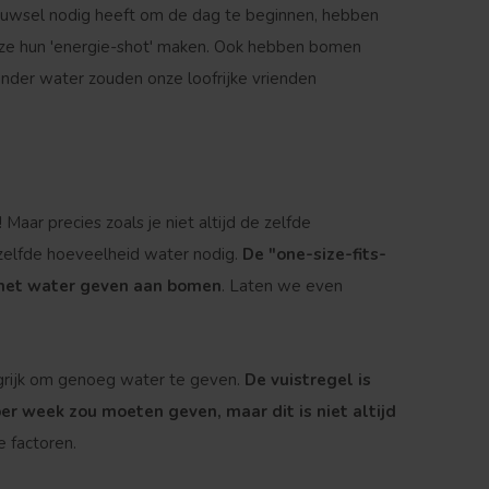
dbrouwsel nodig heeft om de dag te beginnen, hebben
ze hun 'energie-shot' maken. Ook hebben bomen
nder water zouden onze loofrijke vrienden
aar precies zoals je niet altijd de zelfde
ezelfde hoeveelheid water nodig.
De "one-size-fits-
m het water geven aan bomen
. Laten we even
grijk om genoeg water te geven.
De vuistregel is
er week zou moeten geven, maar dit is niet altijd
e factoren.