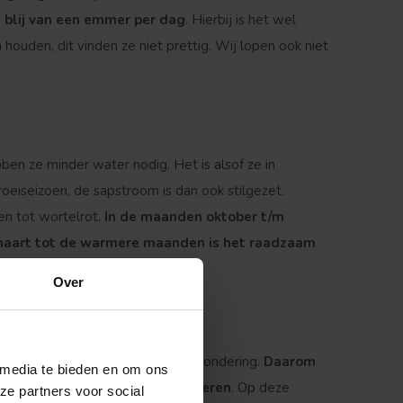
 blij van een emmer per dag
. Hierbij is het wel
ouden, dit vinden ze niet prettig. Wij lopen ook niet
ben ze minder water nodig. Het is alsof ze in
oeiseizoen, de sapstroom is dan ook stilgezet.
en tot wortelrot.
In de maanden oktober t/m
f maart tot de warmere maanden is het raadzaam
r te geven
.
Over
en bomen vormen hierop geen uitzondering.
Daarom
 media te bieden en om ons
je boom regelmatig te controleren
. Op deze
ze partners voor social