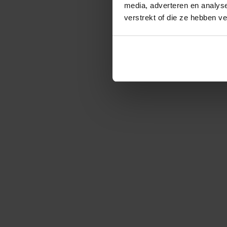
media, adverteren en analys
verstrekt of die ze hebben v