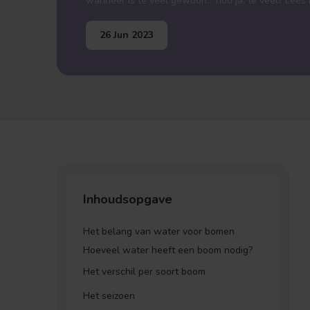
wanneer is te veel gewoon... nou ja, te veel? Lees 
26 Jun 2023
Inhoudsopgave
Het belang van water voor bomen
Hoeveel water heeft een boom nodig?
Het verschil per soort boom
Het seizoen