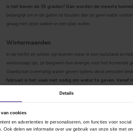
Is het boven de 35 graden? Dan worden de meeste bomen
belangrijk om in de gaten te houden dan ze geen natte voeten h
graag met onze sokken in een plas water.
Wintermaanden
In de herfst en winter zijn bomen meer in een ruststand en heb
winterslaap zijn, ze besparen hun energie voor het komende gr
Daarbij kan overmatig water geven tijdens deze perioden leid
februari is het vaak niet nodig om water te geven. Vana
om bij drogere periodes 1 keer per week een emmer wate
Details
Controle van het geluk
 van cookies
We houden allemaal van een vleugje persoonlijke aandacht, 
ent en advertenties te personaliseren, om functies voor social
adviseren we bij
Bomenkopen.nl
om de waterbehoefte van 
. Ook delen we informatie over uw gebruik van onze site met on