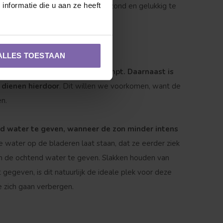
nformatie die u aan ze heeft
 krijgt die hij nodig heeft om gezond en gelukkig te
ALLES TOESTAAN
n dat het water te snel verdampt. Daarnaast is
 dienen hierdoor
. Dit willen we voorkomen, want de
n.
ond water te geven, wanneer de zon minder intens
je water op de bladeren laat staan, dat ze eerder ziek
in de ochtend water te geven. Slakken houden van
gegeven, is dit natuurlijk de ideale plek voor deze
 zich gaan verbergen.