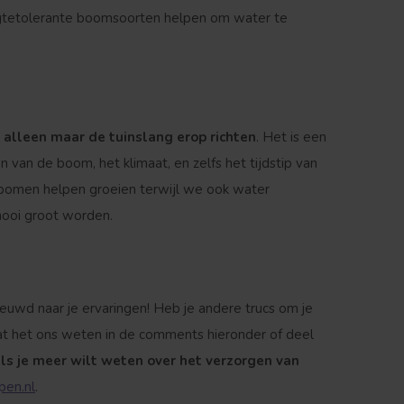
ogtetolerante boomsoorten helpen om water te
alleen maar de tuinslang erop richten
. Het is een
 van de boom, het klimaat, en zelfs het tijdstip van
 bomen helpen groeien terwijl we ook water
mooi groot worden.
uwd naar je ervaringen! Heb je andere trucs om je
at het ons weten in de comments hieronder of deel
als je meer wilt weten over het verzorgen van
en.nl
.