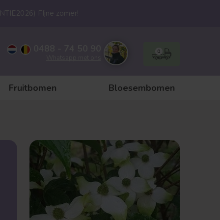
ANTIE2026) FIjne zomer!
0488 - 74 50 90
0
Whatsapp met ons
Fruitbomen
Bloesembomen