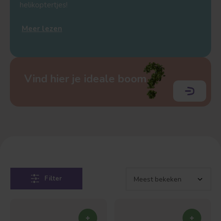
helikoptertjes!
Meer lezen
Vind hier je ideale boom
Filter