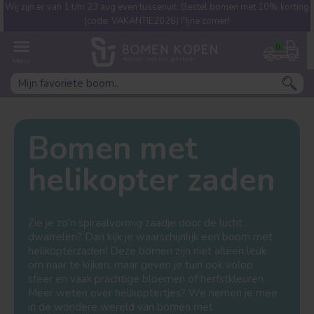
Wij zijn er van 1 t/m 23 aug even tussenuit. Bestel bomen met 10% korting
Welke boom ben jij naar op
(code: VAKANTIE2026) FIjne zomer!
zoek?
0
Bomen met
helikopter zaden
Leivorm
Dakvorm
Zie je zo'n spiraalvormig zaadje door de lucht
dwarrelen? Dan kijk je waarschijnlijk een boom met
helikopterzaden! Deze bomen zijn niet alleen leuk
om naar te kijken, maar geven je tuin ook volop
sfeer en vaak prachtige bloemen of herfstkleuren.
Meer weten over helikoptertjes? We nemen je mee
in de wondere wereld van bomen met