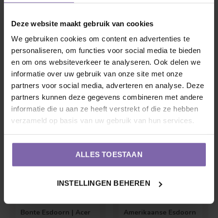
Deze website maakt gebruik van cookies
We gebruiken cookies om content en advertenties te
personaliseren, om functies voor social media te bieden
Esdoorn | Acer plat.
Japanse esdoorn |
en om ons websiteverkeer te analyseren. Ook delen we
Fairview
Acer pal. 'Brown
informatie over uw gebruik van onze site met onze
Sugar'
€75,00
€80,00
partners voor social media, adverteren en analyse. Deze
partners kunnen deze gegevens combineren met andere
informatie die u aan ze heeft verstrekt of die ze hebben
verzameld op basis van uw gebruik van hun services.
ALLES TOESTAAN
INSTELLINGEN BEHEREN
Bonte Esdoorn | Acer
Amerikaanse Esdoorn