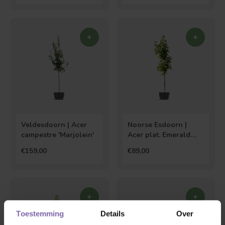
Veldesdoorn | Acer
Noorse Esdoorn |
campestre 'Marjolein'
Acer plat. Emerald
Queen
€159,00
€89,00
Toestemming
Details
Over