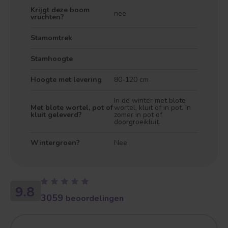
Krijgt deze boom
nee
vruchten?
Stamomtrek
Stamhoogte
Hoogte met levering
80-120 cm
In de winter met blote
Met blote wortel, pot of
wortel, kluit of in pot. In
kluit geleverd?
zomer in pot of
doorgroeikluit.
Wintergroen?
Nee
9.8
3059
beoordelingen