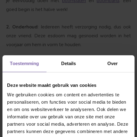
je eenvoudig doen met
boompalen
en
boomband
. Een
goed begin is het halve werk!
2. Onderhoud
: Iedereen heeft verzorging nodig, dus ook
onze vriend. Deze esdoorn mag gesnoeid worden in het
voorjaar om hem in vorm te houden.
3. Dorst?
Ja, zeker als hij net is geplant is het van belang
Toestemming
Details
Over
dat de Japanse esdoorn | Acer pal. Jerre Schwartz water
krijgt. Met 1 tot 2 emmers water per week wordt hij blij,
Deze website maakt gebruik van cookies
als het boven de 25 graden wordt drinkt hij graag tussen
We gebruiken cookies om content en advertenties te
de 3-4 emmers water per week.
personaliseren, om functies voor social media te bieden
en om ons websiteverkeer te analyseren. Ook delen we
Goed om te weten
informatie over uw gebruik van onze site met onze
partners voor social media, adverteren en analyse. Deze
Bekijk hieronder de accessoires waar deze esdoorn blij van
partners kunnen deze gegevens combineren met andere