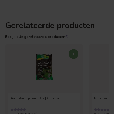
Gerelateerde producten
Bekijk alle gerelateerde producten
Aanplantgrond Bio | Culvita
Potgrond Un
5 / 5 (
7
beoordelingen)
5 / 5 (
1
beoordel