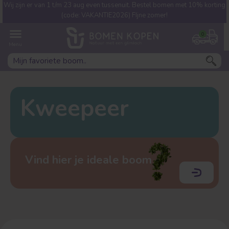
Wij zijn er van 1 t/m 23 aug even tussenuit. Bestel bomen met 10% korting
Welke boom ben jij naar op
(code: VAKANTIE2026) FIjne zomer!
zoek?
0
Kweepeer
Leivorm
Dakvorm
Vind hier je ideale boom