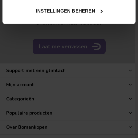
zien?
INSTELLINGEN BEHEREN
Snuffel hier naar inspiratie
Laat me verrassen
Support met een glimlach
Treurvorm
Vruchtdragend
Mijn account
Categorieën
Populaire producten
Over Bomenkopen