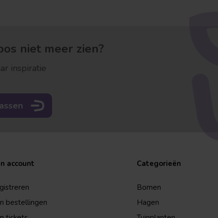
os niet meer zien?
ar inspiratie
rassen
jn account
Categorieën
gistreren
Bomen
jn bestellingen
Hagen
n tickets
Tuinplanten