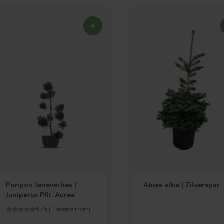
Ponpon Jeneverbes |
Abies alba | Zilverspar
Juniperus Pfit. Aurea
 jij naar op zoek?
5 / 5 (
1
beoordelingen)