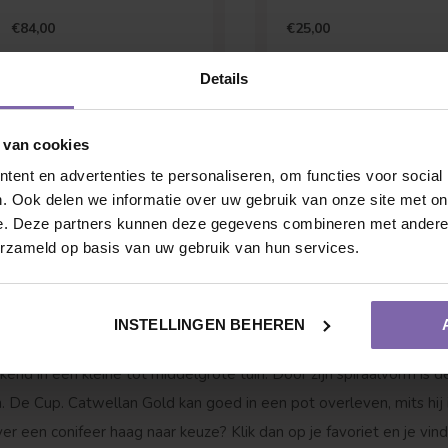
€84,00
€25,00
Details
 van cookies
ent en advertenties te personaliseren, om functies voor social
. Ook delen we informatie over uw gebruik van onze site met on
Dakvorm
Bolvorm
e. Deze partners kunnen deze gegevens combineren met andere i
erzameld op basis van uw gebruik van hun services.
n: hoe doe je dat?
le informatie die je nodig hebt om jouw favoriete conifeer haag de
INSTELLINGEN BEHEREN
us ook voor de
Spiraal conifeer | Cupressocyparis l. Castlewellan G
end in een kleine tot middelgrote tuin. Door zijn spiraalvorm is 
 De Cup. Catwellan Gold kan goed in een pot overleven, mits hij 
een conifeer haag naar keuze? Klik dan op je favoriet en je vind a