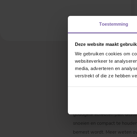
Toestemming
Deze website maakt gebruik
We gebruiken cookies om cont
websiteverkeer te analyseren
Leivorm
media, adverteren en analys
verstrekt of die ze hebben v
Conifeer haag verzorge
Onder ‘boomfeitjes’ vind je al
die het verdient. Dat geldt d
goudgele scheuten past uitstek
snoeien en compact te houden.
bemest wordt. Meer weten over 