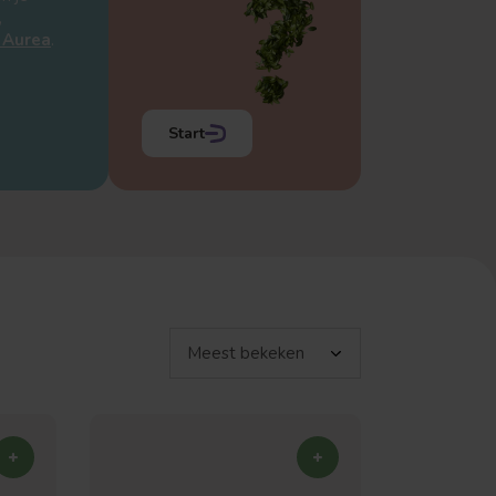
,
a Aurea
.
Start