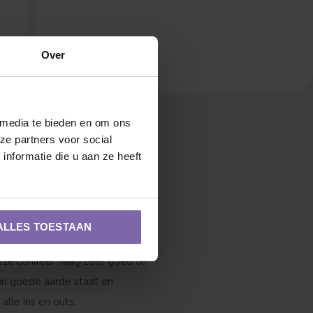
Over
 media te bieden en om ons
ze partners voor social
Verspreide vorm
nformatie die u aan ze heeft
 liefde en aandacht te geven
ALLES TOESTAAN
old
. Deze groene conifeer met
deze conifeer haag zeer goed te
in goede aarde staat en
lle ins en outs.