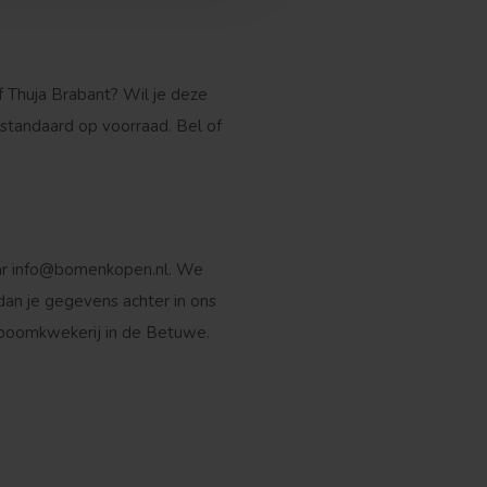
Zuilvorm
f Thuja Brabant? Wil je deze
standaard op voorraad. Bel of
ar
info@bomenkopen.nl
. We
dan je gegevens achter in ons
e boomkwekerij in de Betuwe.