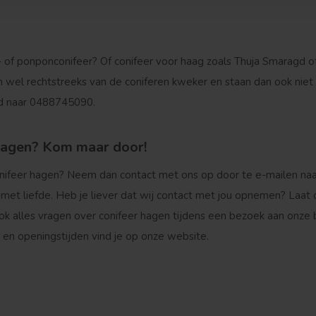
Vruchtdragend
Meerstammige vorm
- of ponponconifeer? Of conifeer voor haag zoals Thuja Smaragd o
wel rechtstreeks van de coniferen kweker en staan dan ook niet 
ad naar 0488745090.
hagen? Kom maar door!
onifeer hagen? Neem dan contact met ons op door te e-mailen na
et liefde. Heb je liever dat wij contact met jou opnemen? Laat 
 ook alles vragen over conifeer hagen tijdens een bezoek aan onz
en openingstijden vind je op onze website.