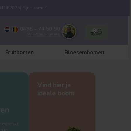
ANTIE2026) FIjne zomer!
0488 - 74 50 90
0
Whatsapp met ons
Fruitbomen
Bloesembomen
Vind hier je
ideale boom
ren
r geschikt
n je