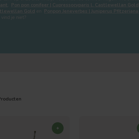
bant
,
Pon pon conifeer | Cupressocyparis l. Castlewellan Gold
astlewellan Gold
en
Ponpon Jeneverbes | Juniperus Pfitzerian
 vind je niet?
Producten