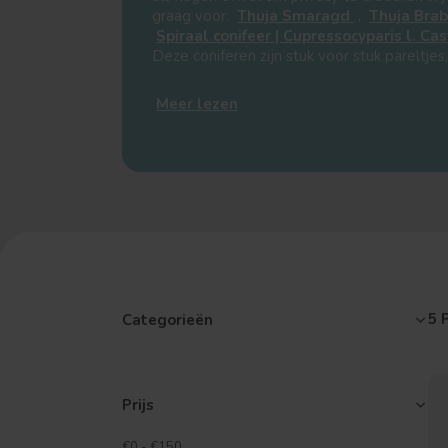
graag voor:
Thuja Smaragd
,
Thuja Bra
Spiraal conifeer | Cupressocyparis l. C
Deze coniferen zijn stuk voor stuk pareltjes,
Meer lezen
5 
Categorieën
Prijs
€0
-
€150