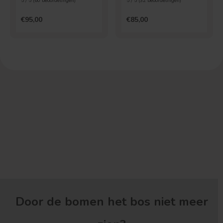
5 / 5 (
60
beoordelingen)
5 / 5 (
32
beoordelingen)
€95,00
€85,00
Door de bomen het bos niet meer