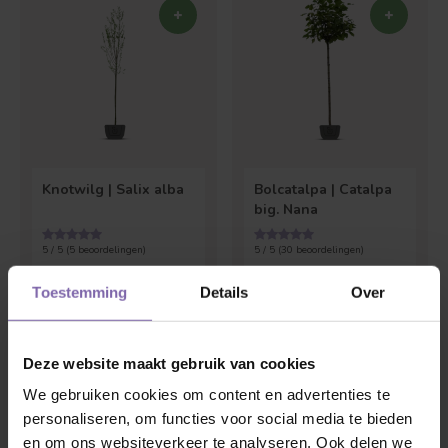
Bolvorm
Verspreide vorm
Knotwilg | Salix alba
Bolcatalpa | Catalpa
big. Nana
5 / 5 (
5
beoordelingen)
5 / 5 (
30
beoordelingen)
€65,00
€55,00
€90,00
Toestemming
Details
Over
Deze website maakt gebruik van cookies
We gebruiken cookies om content en advertenties te
personaliseren, om functies voor social media te bieden
en om ons websiteverkeer te analyseren. Ook delen we