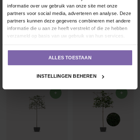
informatie over uw gebruik van onze site met onze
partners voor social media, adverteren en analyse. Deze
partners kunnen deze gegevens combineren met andere
informatie die u aan ze heeft verstrekt of die ze hebben
Liquidambar styr.
Portugese laurier als
verzameld op basis van uw gebruik van hun services.
amberboom als
leiboom | Prunus lus.
leiboom
Angustifolia
5 / 5 (
46
beoordelingen)
5 / 5 (
28
beoordelingen)
ALLES TOESTAAN
€95,00
€99,00
INSTELLINGEN BEHEREN