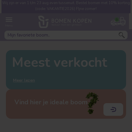
Wij zijn er van 1 t/m 23 aug even tussenuit. Bestel bomen met 10% korting
Welke boom ben jij naar op
(code: VAKANTIE2026) FIjne zomer!
zoek?
0
Meest verkocht
Meer lezen
Leivorm
Dakvorm
Vind hier je ideale boom