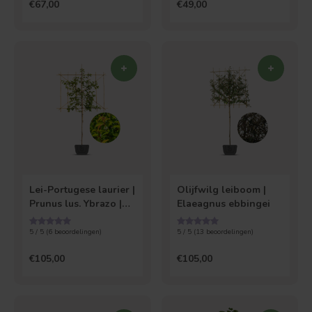
€67,00
€49,00
Lei-Portugese laurier |
Olijfwilg leiboom |
Prunus lus. Ybrazo |
Elaeagnus ebbingei
Tico
5 / 5 (
6
beoordelingen)
5 / 5 (
13
beoordelingen)
€105,00
€105,00