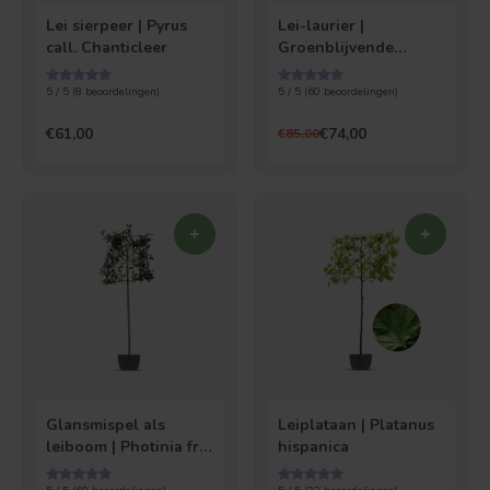
Lei sierpeer | Pyrus
Lei-laurier |
call. Chanticleer
Groenblijvende
leiprunus
5 / 5 (
8
beoordelingen)
5 / 5 (
60
beoordelingen)
€61,00
€74,00
€85,00
Treurvorm
Vruchtdragend
Glansmispel als
Leiplataan | Platanus
leiboom | Photinia fr.
hispanica
Red Robin