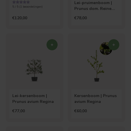
Claude d' Oullins
Lei-pruimenboom |
5 / 5 (
1
beoordelingen)
Prunus dom. Reine
Claude d' Oullins
€120,00
€78,00
Treurvorm
Vruchtdragend
Lei-kersenboom |
Kersenboom | Prunus
Prunus avium Regina
avium Regina
€77,00
€60,00