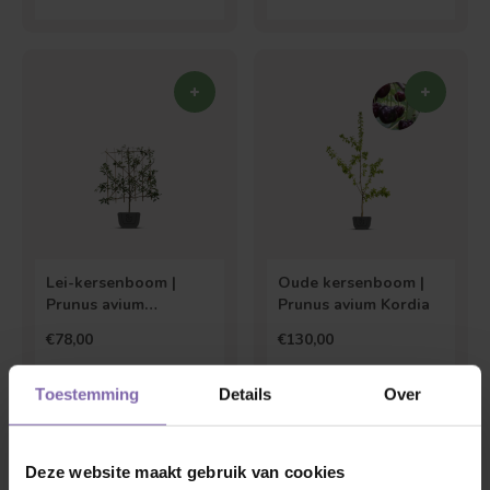
Lei-kersenboom |
Oude kersenboom |
Prunus avium
Prunus avium Kordia
Hedelfinger
€78,00
€130,00
Toestemming
Details
Over
Deze website maakt gebruik van cookies