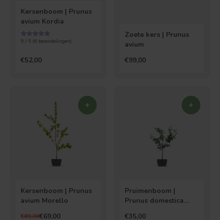
Kersenboom | Prunus
avium Kordia
Zoete kers | Prunus
5 / 5 (
6
beoordelingen)
avium
€52,00
€99,00
Bolvorm
Verspreide vorm
Kersenboom | Prunus
Pruimenboom |
avium Morello
Prunus domestica
Victoria
€69,00
€35,00
€89,00