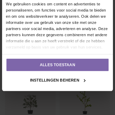
We gebruiken cookies om content en advertenties te
personaliseren, om functies voor social media te bieden
en om ons websiteverkeer te analyseren. Ook delen we
informatie over uw gebruik van onze site met onze
partners voor social media, adverteren en analyse. Deze
Pruimenboom |
partners kunnen deze gegevens combineren met andere
Prunus domestica
informatie die u aan ze heeft verstrekt of die ze hebben
Mirabelle de Nancy
Oude kersenboom |
verzameld op basis van uw gebruik van hun services.
5 / 5 (
2
beoordelingen)
Prunus avium Regina
€55,00
€130,00
ALLES TOESTAAN
INSTELLINGEN BEHEREN