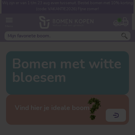
Wij zijn er van 1 t/m 23 aug even tussenuit. Bestel bomen met 10% korting
Welke boom ben jij naar op
(code: VAKANTIE2026) FIjne zomer!
zoek?
0
Bomen met witte
bloesem
Leivorm
Dakvorm
Vind hier je ideale boom