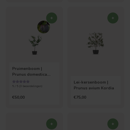
Pruimenboom |
Prunus domestica
Opal
Lei-kersenboom |
5 / 5 (
3
beoordelingen)
Prunus avium Kordia
€50,00
€75,00