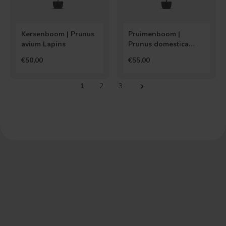
Kersenboom | Prunus
Pruimenboom |
avium Lapins
Prunus domestica
Betuwse Kwets
€50,00
€55,00
1
2
3