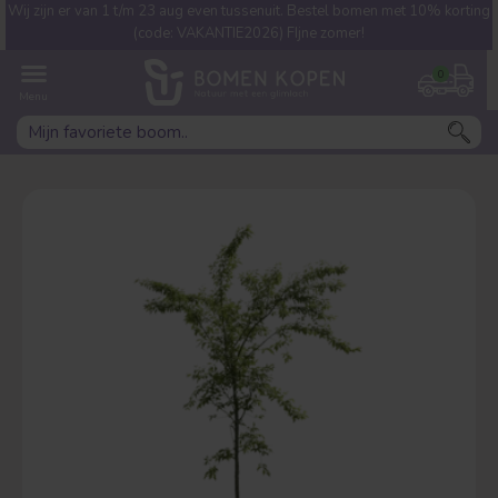
Wij zijn er van 1 t/m 23 aug even tussenuit. Bestel bomen met 10% korting
Welke boom ben jij naar op
(code: VAKANTIE2026) FIjne zomer!
zoek?
0
Leivorm
Dakvorm