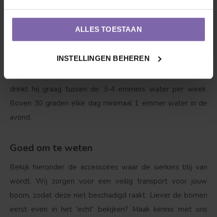
nodig. Zo nodig wat vorm snoei in de nazomer.
ALLES TOESTAAN
3. Dorst?
Ja, zeker als hij net is geplant is het van belang
dat de sierkers water krijgt, maar wel pas zodra onze vriend
INSTELLINGEN BEHEREN
bladeren begint te krijgen. Met 1 tot 3 emmers water per
week wordt hij blij, als het boven de 25 graden wordt
drinkt hij graag tussen de 3-4 emmers water per week.
Boven 30 graden elke dag minimaal 1 emmer water in de
avond.
Goed om te weten
Bekijk hieronder de accessoires waar de sierkers blij van
wordt. Wij zorgen voor een veilig transport voor jouw
boom, zodat deze niet beschadigd raakt. Liever de bomen
eerst even in het 'echt' bekijken? Maak kennis met ons