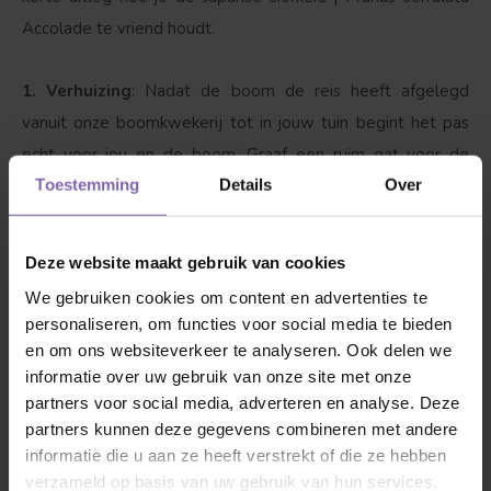
Accolade te vriend houdt.
1. Verhuizing
: Nadat de boom de reis heeft afgelegd
vanuit onze boomkwekerij tot in jouw tuin begint het pas
echt voor jou en de boom. Graaf een ruim gat voor de
Toestemming
Details
Over
wortels of kluit, zorg voor een droge ondergrond. Owja,
niet te diep, zorg dat de stam maximaal 5 centimeter in de
grond zit. Als de sierkers met kluit geleverd is, dan mag de
Deze website maakt gebruik van cookies
jute en metalen draadkorf eromheen blijven zitten. Ook is
We gebruiken cookies om content en advertenties te
het handig om de boom goed in balans te houden, dit kan
personaliseren, om functies voor social media te bieden
je eenvoudig doen met
boompalen
en
boomband
. Een
en om ons websiteverkeer te analyseren. Ook delen we
goed begin is het halve werk!
informatie over uw gebruik van onze site met onze
partners voor social media, adverteren en analyse. Deze
partners kunnen deze gegevens combineren met andere
2. Onderhoud
: Iedereen heeft verzorging nodig, dus ook
informatie die u aan ze heeft verstrekt of die ze hebben
onze vriend. De prunus Accolade heeft niet veel snoei
verzameld op basis van uw gebruik van hun services.