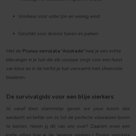
Bolvorm
Verspreide vorm
Voorkeur voor volle zon en weinig wind
Geschikt voor diverse tuinen en parken
Met de
Prunus serrulata 'Accolade'
haal je een echte
blikvanger in je tuin die elk voorjaar zorgt voor een feest
van kleur en in de herfst je tuin verwarmt met sfeervolle
bladeren.
De survivalgids voor een blije sierkers
Al vanaf klein stammetje geven we jouw boom alle
aandacht en liefde om zo tot de perfecte volwassen boom
te komen. Neem jij dit van ons over? Daarom even een
korte uitleg hoe je de Japanse sierkers | Prunus serrulata