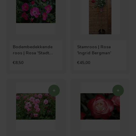
Bodembedekkende
Stamroos | Rosa
roos | Rosa 'Stadt
'Ingrid Bergman'
Rom'
€8,50
€45,00
Bolvorm
Verspreide vorm