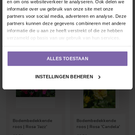
en om ons websiteverkeer te analyseren. Ook delen we
informatie over uw gebruik van onze site met onze
partners voor social media, adverteren en analyse. Deze
partners kunnen deze gegevens combineren met andere
Theeroos | Rosa 'Line
Stamroos | Rosa
informatie die u aan ze heeft verstrekt of die ze hebben
Renaud'
'Leonardo da Vinci'
verzameld op basis van uw gebruik van hun services.
€20,95
€45,00
ALLES TOESTAAN
INSTELLINGEN BEHEREN
Bodembedekkende
Bodembedekkende
roos | Rosa 'Jazz'
roos | Rosa 'Candela'