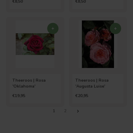
€8,50
€8,50
Theeroos | Rosa
Theeroos | Rosa
'Oklahoma'
'Augusta Luise'
€19,95
€20,95
1
2