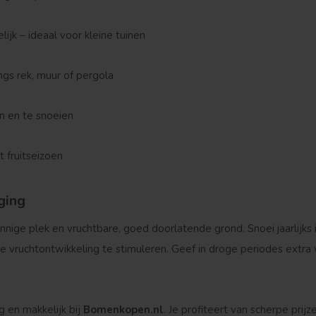
lijk – ideaal voor kleine tuinen
ngs rek, muur of pergola
n en te snoeien
t fruitseizoen
ging
ige plek en vruchtbare, goed doorlatende grond. Snoei jaarlijks 
vruchtontwikkeling te stimuleren. Geef in droge periodes extra w
g en makkelijk bij
Bomenkopen.nl
. Je profiteert van scherpe prijz