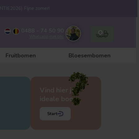
ANTIE2026) FIjne zomer!
0488 - 74 50 90
0
Whatsapp met ons
Fruitbomen
Bloesembomen
Vind hier je
ideale boom
Start