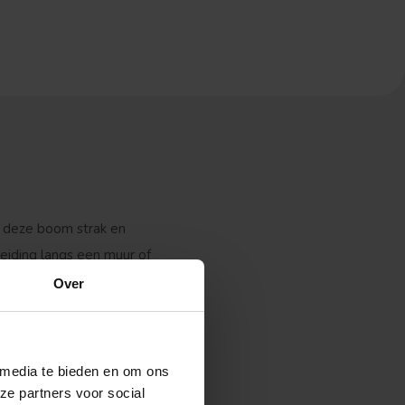
t deze boom strak en
heiding langs een muur of
n de kwekerij.
Over
 media te bieden en om ons
ze partners voor social
Verspreide vorm