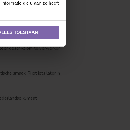
nformatie die u aan ze heeft
kende vruchten. Oogsttijd
ALLES TOESTAAN
 Zeer geschikt om te verwerken
Zuilvorm
che smaak. Rijpt iets later in
ederlandse klimaat.