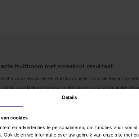
 jij naar op zoek?
acte fruitboom met smaakvol resultaat
binatie van sierwaarde en vruchtproductie. Door de leivorm groei
 maakt voor kleinere tuinen, smalle stroken of als natuurlijke afsc
p je gezonde, krachtige leipruimen van diverse rassen – direct va
Details
uim
 van cookies
ent en advertenties te personaliseren, om functies voor social
schillende rassen aan, elk met unieke eigenschappen:
. Ook delen we informatie over uw gebruik van onze site met on
Dakvorm
Bolvorm