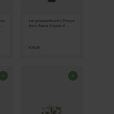
nus
Lei-pruimenboom | Prunus
dom. Reine Claude d'
Oullins
€78,00