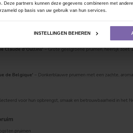
e. Deze partners kunnen deze gegevens combineren met andere i
l'
– Vroeg ras met zoete, sappige vruchten. Rijpt in juli/augustus.
erzameld op basis van uw gebruik van hun services.
oria'
– Eén van de bekendste pruimenrassen. Grote, zoetzuur sma
INSTELLINGEN BEHEREN
ne Claude d’Oullins'
– Grote geelgroene pruimen, heerlijk zoet.
Vruchtdragend
Meerstammige vorm
ue de Belgique'
– Donkerblauwe pruimen met een zachte, aromatis
electeerd voor hun opbrengst, smaak en betrouwbaarheid in het N
pruim
 oogsten pruimen