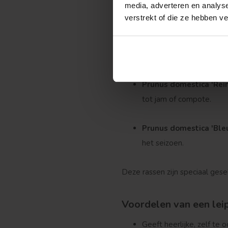
media, adverteren en analys
Prunus domestica 'Opa
verstrekt of die ze hebben v
Prunus domestica 'Vict
rond augustus.
Prunus domestica 'Rei
tot jam of compote.
Treurvorm
Prunus domestica 'Ble
het seizoen.
Deze rassen zijn speciaal ges
Voordelen van een lei
Geeft heerlijke, zelf te