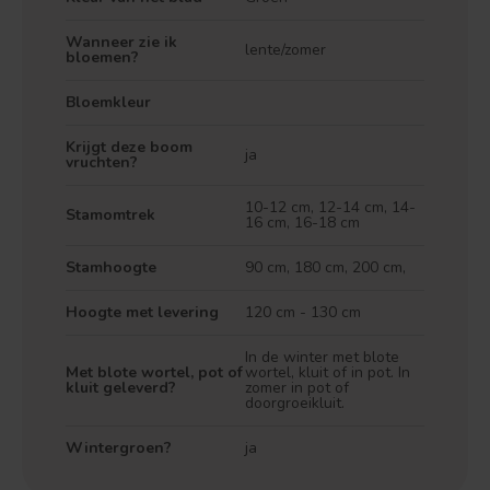
Wanneer zie ik
lente/zomer
bloemen?
Bloemkleur
Krijgt deze boom
ja
vruchten?
10-12 cm, 12-14 cm, 14-
Stamomtrek
16 cm, 16-18 cm
Stamhoogte
90 cm, 180 cm, 200 cm,
Hoogte met levering
120 cm - 130 cm
In de winter met blote
Met blote wortel, pot of
wortel, kluit of in pot. In
Treurvorm
Vruchtdragend
kluit geleverd?
zomer in pot of
doorgroeikluit.
Wintergroen?
ja