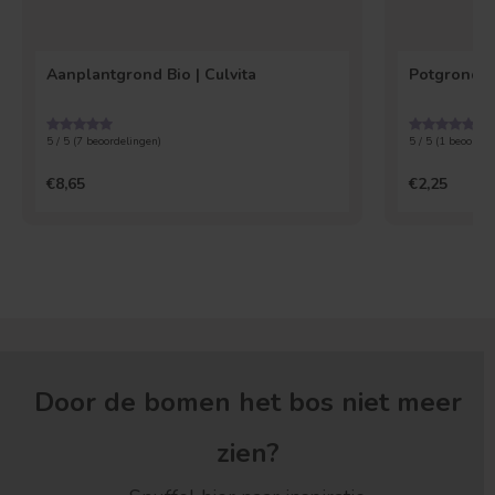
Aanplantgrond Bio | Culvita
Potgrond Un
5 / 5 (
7
beoordelingen)
5 / 5 (
1
beoordel
€8,65
€2,25
Door de bomen het bos niet meer
zien?