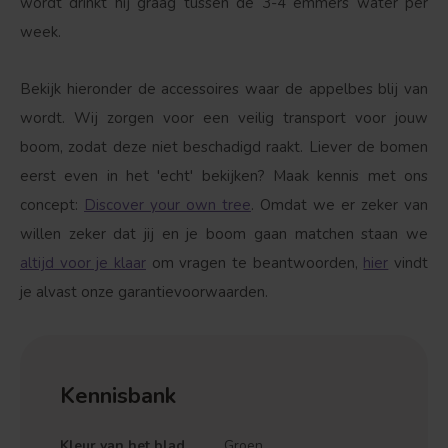
wordt drinkt hij graag tussen de 3-4 emmers water per
week.
Bekijk hieronder de accessoires waar de appelbes blij van
wordt. Wij zorgen voor een veilig transport voor jouw
boom, zodat deze niet beschadigd raakt. Liever de bomen
eerst even in het 'echt' bekijken? Maak kennis met ons
concept:
Discover your own tree
. Omdat we er zeker van
willen zeker dat jij en je boom gaan matchen staan we
altijd voor je klaar
om vragen te beantwoorden,
hier
vindt
je alvast onze garantievoorwaarden.
Kennisbank
Kleur van het blad
Groen