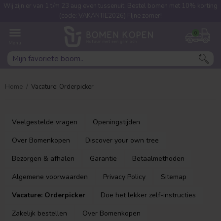
Wij zijn er van 1 t/m 23 aug even tussenuit. Bestel bomen met 10% korting
Welke boom ben jij naar op
(code: VAKANTIE2026) FIjne zomer!
zoek?
0
Home
Vacature: Orderpicker
Veelgestelde vragen
Openingstijden
Over Bomenkopen
Discover your own tree
Leivorm
Dakvorm
Bezorgen & afhalen
Garantie
Betaalmethoden
Algemene voorwaarden
Privacy Policy
Sitemap
Vacature: Orderpicker
Doe het lekker zelf-instructies
Zakelijk bestellen
Over Bomenkopen