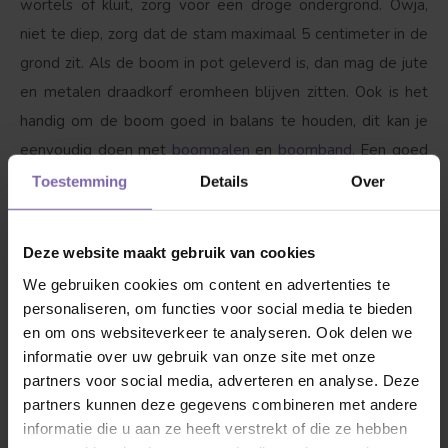
wortels of kluit, zorg voor een droge ondergrond. Owja,
niet te diep, zorg dat de stam maximaal 5 centimeter in de
grond zit. Als de boom in pot geleverd is, dan mag de jute
en metalen draadkorf eromheen blijven zitten. Ook is het
handig om de boom goed in balans te houden, dit kan je
eenvoudig doen met
boompalen
en
boomband
. Een goed
begin is het halve werk!
Toestemming
Details
Over
2. Onderhoud:
Iedereen heeft verzorging nodig, dus ook
Deze website maakt gebruik van cookies
onze vriend. De Camelia mag gesnoeid worden, maar dat is
We gebruiken cookies om content en advertenties te
niet perse nodig, zeker in de eerste jaren niet. Als je toch
personaliseren, om functies voor social media te bieden
wilt snoeien doe dit dan na de bloei. In de winter is het
en om ons websiteverkeer te analyseren. Ook delen we
raadzaam om de Camelia af te dekken met ademend
informatie over uw gebruik van onze site met onze
materiaal tegen de vorst. Door de vorst kan de Camelia
partners voor social media, adverteren en analyse. Deze
partners kunnen deze gegevens combineren met andere
bladeren verliezen. Deze komen meestal in de loop van het
informatie die u aan ze heeft verstrekt of die ze hebben
jaar weer terug. Wanneer de boom in een pot is geplaatst