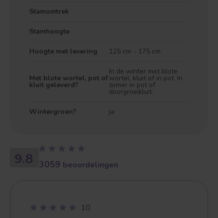
Stamomtrek
Stamhoogte
Hoogte met levering
125 cm - 175 cm
In de winter met blote
Met blote wortel, pot of
wortel, kluit of in pot. In
kluit geleverd?
zomer in pot of
doorgroeikluit.
Treurvorm
Vruchtdragend
Wintergroen?
ja
9.8
3059
beoordelingen
10