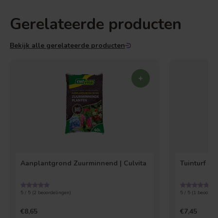
Gerelateerde producten
Bekijk alle gerelateerde producten
Aanplantgrond Zuurminnend | Culvita
Tuinturf 40 
5 / 5 (
2
beoordelingen)
5 / 5 (
1
beoordel
€8,65
€7,45