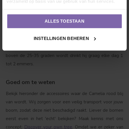
verzameld op basis van uw gebruik van hun services.
deze tijdens de vorst op een lichte en koele plaats zetten.
ALLES TOESTAAN
3. Dorst?
Ja, zeker als hij net is geplant is het van belang
dat de Camelia rood | Camelia Lady Campbell water krijgt,
INSTELLINGEN BEHEREN
maar wel pas zodra onze vriend bladeren begint te krijgen.
Met 1 tot 2 emmers water per week wordt hij blij, als het
boven de 25-35 graden wordt drinkt hij graag elke dag 1
tot 2 emmers.
Goed om te weten
Bekijk hieronder de accessoires waar de Camelia rood blij
van wordt. Wij zorgen voor een veilig transport voor jouw
boom, zodat deze niet beschadigd raakt. Liever de bomen
eerst even in het 'echt' bekijken? Maak kennis met ons
concept:
Discover your own tree
. Omdat we er zeker van