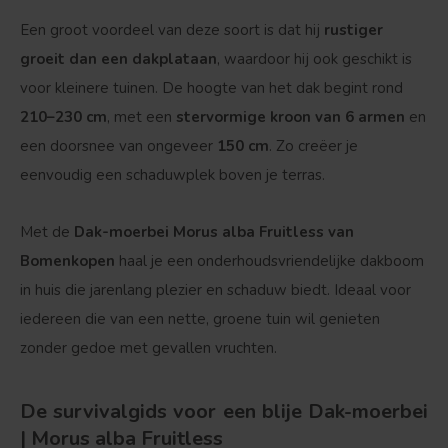
Een groot voordeel van deze soort is dat hij
rustiger
groeit dan een dakplataan
, waardoor hij ook geschikt is
voor kleinere tuinen. De hoogte van het dak begint rond
210–230 cm
, met een
stervormige kroon van 6 armen
en
een doorsnee van ongeveer
150 cm
. Zo creëer je
eenvoudig een schaduwplek boven je terras.
Met de
Dak-moerbei Morus alba Fruitless van
Bomenkopen
haal je een onderhoudsvriendelijke dakboom
in huis die jarenlang plezier en schaduw biedt. Ideaal voor
iedereen die van een nette, groene tuin wil genieten
zonder gedoe met gevallen vruchten.
Bolvorm
Verspreide vorm
De survivalgids voor een blije Dak-moerbei
| Morus alba Fruitless