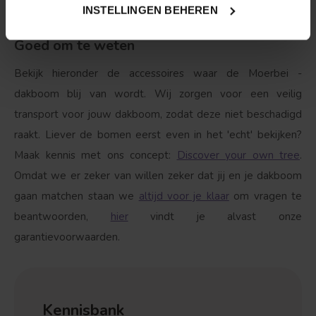
water in de avond.
INSTELLINGEN BEHEREN
Goed om te weten
Bekijk hieronder de accessoires waar de Moerbei -
dakboom blij van wordt. Wij zorgen voor een veilig
transport voor jouw dakboom, zodat deze niet beschadigd
raakt. Liever de bomen eerst even in het 'echt' bekijken?
Maak kennis met ons concept:
Discover your own tree
.
Omdat we er zeker van willen zeker dat jij en je dakboom
gaan matchen staan we
altijd voor je klaar
om vragen te
beantwoorden,
hier
vindt je alvast onze
garantievoorwaarden.
Kennisbank