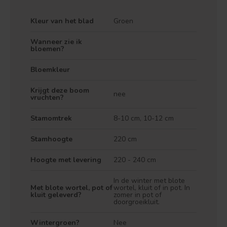
Kleur van het blad
Groen
Wanneer zie ik
bloemen?
Bloemkleur
Krijgt deze boom
nee
vruchten?
Stamomtrek
8-10 cm, 10-12 cm
Stamhoogte
220 cm
Hoogte met levering
220 - 240 cm
In de winter met blote
Met blote wortel, pot of
wortel, kluit of in pot. In
kluit geleverd?
zomer in pot of
doorgroeikluit.
Wintergroen?
Nee