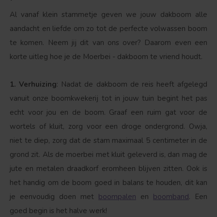
Al vanaf klein stammetje geven we jouw dakboom alle
aandacht en liefde om zo tot de perfecte volwassen boom
te komen. Neem jij dit van ons over? Daarom even een
korte uitleg hoe je de Moerbei - dakboom te vriend houdt.
1. Verhuizing
: Nadat de dakboom de reis heeft afgelegd
vanuit onze boomkwekerij tot in jouw tuin begint het pas
echt voor jou en de boom. Graaf een ruim gat voor de
wortels of kluit, zorg voor een droge ondergrond. Owja,
niet te diep, zorg dat de stam maximaal 5 centimeter in de
grond zit. Als de moerbei met kluit geleverd is, dan mag de
jute en metalen draadkorf eromheen blijven zitten. Ook is
het handig om de boom goed in balans te houden, dit kan
je eenvoudig doen met
boompalen
en
boomband
. Een
goed begin is het halve werk!