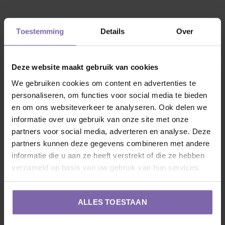
2. Onderhoud
: Iedereen heeft verzorging nodig, dus ook
Toestemming
Details
Over
onze vriend. De moerbei - dakboom wil graag 1x per jaar
gesnoeid worden, hij heeft het liefst dat je dit tussen
November en December doet, na het vallen van de
Deze website maakt gebruik van cookies
bladeren. Hoe? De uitlopende takken terug knippen tot de
We gebruiken cookies om content en advertenties te
dakvorm. Alles wat er bovenop uitsteek knip je terug tot
personaliseren, om functies voor social media te bieden
en om ons websiteverkeer te analyseren. Ook delen we
de stam en takken.
informatie over uw gebruik van onze site met onze
partners voor social media, adverteren en analyse. Deze
3. Dorst?
Ja, zeker als hij net is geplant is het van belang
partners kunnen deze gegevens combineren met andere
dat de Morus alba Fruitless water krijgt, maar wel pas
informatie die u aan ze heeft verstrekt of die ze hebben
zodra onze vriend bladeren begint te krijgen. Met 1 tot 2
verzameld op basis van uw gebruik van hun services.
emmers water per week wordt hij blij, als het boven de 25
graden wordt drinkt hij graag tussen de 3-4 emmers water
ALLES TOESTAAN
per week. Boven 35 graden elke dag minimaal 1 emmer