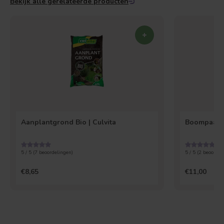
Bekijk alle gerelateerde producten
Aanplantgrond Bio | Culvita
Boompaal 
5 / 5 (
7
beoordelingen)
5 / 5 (
2
beoordel
€8,65
€11,00