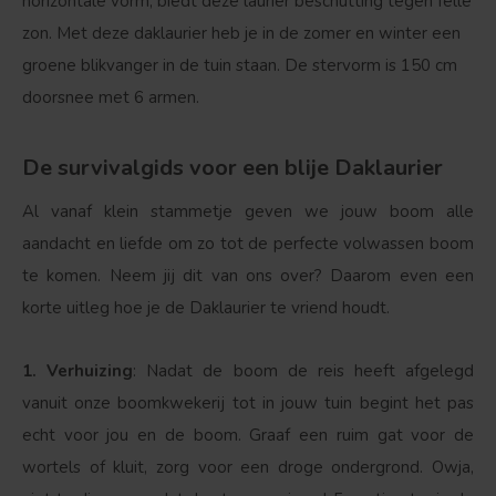
horizontale vorm, biedt deze laurier beschutting tegen felle
zon. Met deze daklaurier heb je in de zomer en winter een
groene blikvanger in de tuin staan. De stervorm is 150 cm
doorsnee met 6 armen.
De survivalgids voor een blije Daklaurier
Al vanaf klein stammetje geven we jouw boom alle
aandacht en liefde om zo tot de perfecte volwassen boom
te komen. Neem jij dit van ons over? Daarom even een
korte uitleg hoe je de Daklaurier te vriend houdt.
Bolvorm
Verspreide vorm
1. Verhuizing
: Nadat de boom de reis heeft afgelegd
vanuit onze boomkwekerij tot in jouw tuin begint het pas
echt voor jou en de boom. Graaf een ruim gat voor de
wortels of kluit, zorg voor een droge ondergrond. Owja,