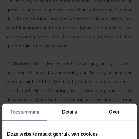
niet te diep, zorg dat de stam maximaal 5 centimeter in de
grond zit. Als de dakphotinia met kluit geleverd is, dan mag
de jute en metalen draadkorf eromheen blijven zitten. Ook
is het handig om de boom goed in balans te houden, dit kan
je eenvoudig doen met
boompalen
en
boomband
. Een
goed begin is het halve werk!
2. Onderhoud
: Iedereen heeft verzorging nodig, dus ook
onze vriend. Deze daklaurier wil graag 1x per jaar gesnoeid
worden, hij heeft het liefst dat je dit tussen november en
maart doet. Hoe? De uitlopende takken terug knippen tot
de dakvorm. Alles wat er bovenop uitsteek knip je terug
tot de dakvorm. Eventueel kun je hem in de zomer nog iets
Toestemming
Details
Over
snoeien, wel voorzichtig want hij groeit erg graag in deze
periode.
Deze website maakt gebruik van cookies