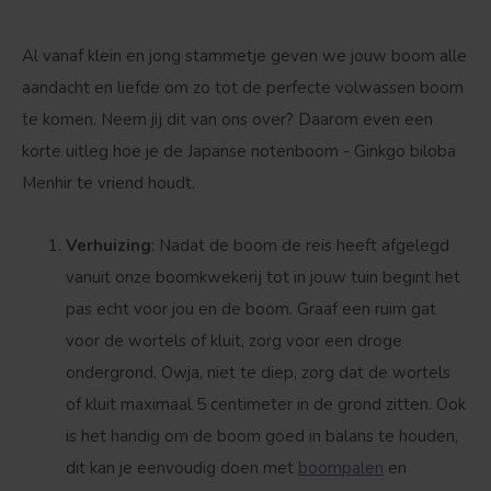
Al vanaf klein en jong stammetje geven we jouw boom alle
aandacht en liefde om zo tot de perfecte volwassen boom
te komen. Neem jij dit van ons over? Daarom even een
korte uitleg hoe je de Japanse notenboom - Ginkgo biloba
Menhir te vriend houdt.
Bolvorm
Verspreide vorm
Verhuizing
: Nadat de boom de reis heeft afgelegd
vanuit onze boomkwekerij tot in jouw tuin begint het
pas echt voor jou en de boom. Graaf een ruim gat
voor de wortels of kluit, zorg voor een droge
ondergrond. Owja, niet te diep, zorg dat de wortels
of kluit maximaal 5 centimeter in de grond zitten. Ook
is het handig om de boom goed in balans te houden,
dit kan je eenvoudig doen met
boompalen
en