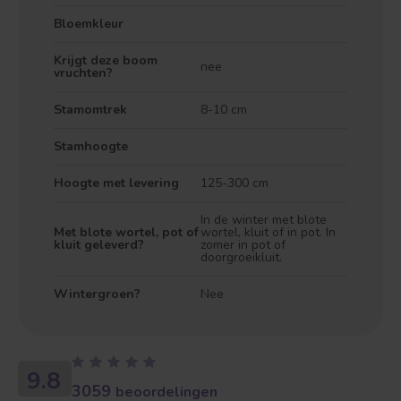
Bloemkleur
Krijgt deze boom
nee
vruchten?
Stamomtrek
8-10 cm
Stamhoogte
Hoogte met levering
125-300 cm
In de winter met blote
Met blote wortel, pot of
wortel, kluit of in pot. In
kluit geleverd?
zomer in pot of
doorgroeikluit.
Wintergroen?
Nee
9.8
3059
beoordelingen