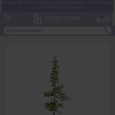
Wij zijn er van 1 t/m 23 aug even tussenuit. Bestel bomen met 10% korting
Welke boom ben jij naar op
(code: VAKANTIE2026) FIjne zomer!
zoek?
0
Leivorm
Dakvorm