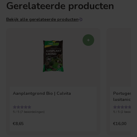
Gerelateerde producten
Bekijk alle gerelateerde producten
Aanplantgrond Bio | Culvita
Portugese L
lusitanica 
5 / 5 (
7
beoordelingen)
5 / 5 (
2
beoordel
€8,65
€16,00