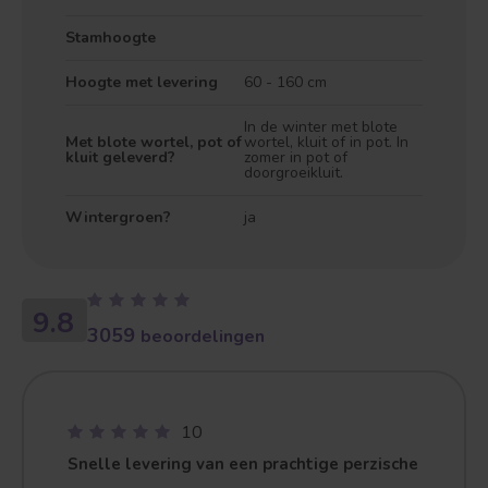
Stamhoogte
Treurvorm
Vruchtdragend
Hoogte met levering
60 - 160 cm
In de winter met blote
Met blote wortel, pot of
wortel, kluit of in pot. In
kluit geleverd?
zomer in pot of
doorgroeikluit.
Wintergroen?
ja
9.8
3059
beoordelingen
10
Snelle levering van een prachtige perzische