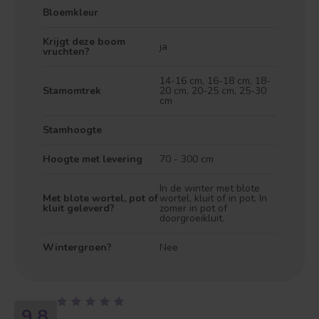
Bloemkleur
Krijgt deze boom
ja
vruchten?
14-16 cm, 16-18 cm, 18-
Stamomtrek
20 cm, 20-25 cm, 25-30
cm
Stamhoogte
Treurvorm
Vruchtdragend
Hoogte met levering
70 - 300 cm
In de winter met blote
Met blote wortel, pot of
wortel, kluit of in pot. In
kluit geleverd?
zomer in pot of
doorgroeikluit.
Wintergroen?
Nee
9.8