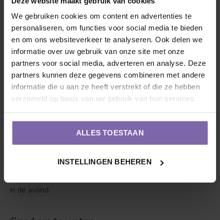
Deze website maakt gebruik van cookies
We gebruiken cookies om content en advertenties te
2. Onderhoud
: Iedereen heeft verzorging nodig, dus ook
personaliseren, om functies voor social media te bieden
onze vriend. De boomhazelaar 1 x per jaar gesnoeid
en om ons websiteverkeer te analyseren. Ook delen we
worden, hij heeft het liefst dat je dit tussen november en
informatie over uw gebruik van onze site met onze
maart doet. Hoe? De oudere takken afsnoeien om plaats
partners voor social media, adverteren en analyse. Deze
partners kunnen deze gegevens combineren met andere
te maken voor jong hout.
informatie die u aan ze heeft verstrekt of die ze hebben
verzameld op basis van uw gebruik van hun services.
3. Dorst?
Ja, zeker als hij net is geplant is het van belang
dat de boomhazelaar water krijgt, maar wel pas zodra onze
vriend bladeren begint te krijgen. Met 1 tot 2 emmers
ALLES TOESTAAN
water per week wordt hij blij, als het boven de 25 graden
wordt drinkt hij graag tussen de 3-4 emmers water per
INSTELLINGEN BEHEREN
week. Boven 35 graden elke dag minimaal 1 emmer water
in de avond.