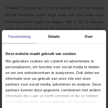
3. Dorst?
Ja, zeker als hij net is geplant is het van belang
dat de framboos water krijgt, maar wel pas zodra onze
vriend bladeren begint te krijgen. Met 1 tot 2 emmers
water per week wordt hij blij, als het boven de 25 graden
wordt drinkt hij graag tussen de 3-4 emmers water per
Toestemming
Details
Over
week. Boven 35 graden elke dag minimaal 1 tot 2 emmers
water in de avond.
Deze website maakt gebruik van cookies
We gebruiken cookies om content en advertenties te
Goed om te weten
personaliseren, om functies voor social media te bieden
en om ons websiteverkeer te analyseren. Ook delen we
Bekijk hieronder de accessoires waar de framboos blij van
informatie over uw gebruik van onze site met onze
wordt. Wij zorgen voor een veilig transport voor jouw
partners voor social media, adverteren en analyse. Deze
fruitstruik, zodat deze niet beschadigd raakt. Liever de
partners kunnen deze gegevens combineren met andere
frambozen eerst even in het 'echt' bekijken? Maak kennis
informatie die u aan ze heeft verstrekt of die ze hebben
verzameld op basis van uw gebruik van hun services.
met ons concept:
Discover your own tree
. Omdat we er