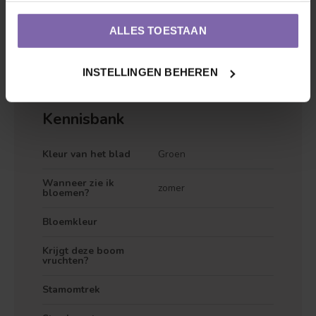
zeker van willen zeker dat jij en je fruitstruik gaan matchen
staan we
altijd voor je klaar
om vragen te beantwoorden,
ALLES TOESTAAN
hier
vindt je alvast onze garantievoorwaarden.
INSTELLINGEN BEHEREN
Kennisbank
Kleur van het blad
Groen
Wanneer zie ik
zomer
bloemen?
Bloemkleur
Krijgt deze boom
vruchten?
Stamomtrek