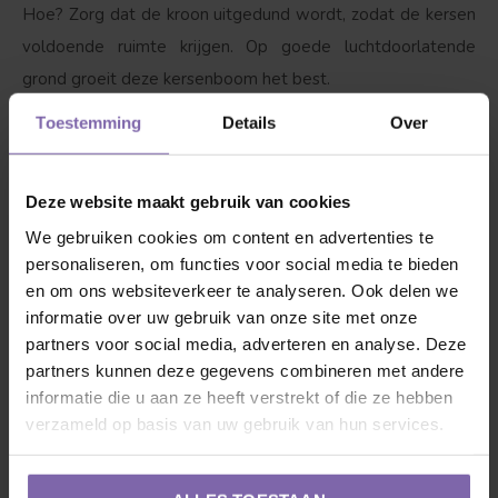
Hoe? Zorg dat de kroon uitgedund wordt, zodat de kersen
voldoende ruimte krijgen. Op goede luchtdoorlatende
grond groeit deze kersenboom het best.
Toestemming
Details
Over
3. Dorst?
Ja, zeker als hij net is geplant is het van belang
dat de kersenboom water krijgt, maar wel pas zodra onze
Deze website maakt gebruik van cookies
vriend bladeren begint te krijgen. Met 1 tot 2 emmers
We gebruiken cookies om content en advertenties te
water per week wordt hij blij, als het boven de 25 graden
personaliseren, om functies voor social media te bieden
wordt drinkt hij graag tussen de 3-4 emmers water per
en om ons websiteverkeer te analyseren. Ook delen we
week. Boven 35 graden elke dag minimaal 1 emmer water
informatie over uw gebruik van onze site met onze
in de avond en als het mogelijk is over de bladeren
partners voor social media, adverteren en analyse. Deze
sproeien. Let op; kersenbomen houden niet van natte
partners kunnen deze gegevens combineren met andere
informatie die u aan ze heeft verstrekt of die ze hebben
voeten!
verzameld op basis van uw gebruik van hun services.
Goed om te weten