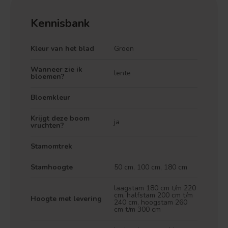
Kennisbank
Kleur van het blad
Groen
Wanneer zie ik
lente
bloemen?
Bloemkleur
Krijgt deze boom
ja
vruchten?
Stamomtrek
Stamhoogte
50 cm, 100 cm, 180 cm
laagstam 180 cm t/m 220
cm, halfstam 200 cm t/m
Hoogte met levering
240 cm, hoogstam 260
cm t/m 300 cm