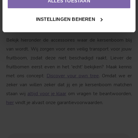
ALLES TOESTAAN
Deze vriend is wel wat gevoelig voor luis en
''gomziekte''. Gomziekte is een natuurlijke reactie op
INSTELLINGEN BEHEREN
beschadigingen en infecties.
Bekijk hieronder de accessoires waar de kersenboom blij
van wordt. Wij zorgen voor een veilig transport voor jouw
fruitboom, zodat deze niet beschadigd raakt. Liever de
fruitbomen eerst even in het 'echt' bekijken? Maak kennis
met ons concept:
Discover your own tree
. Omdat we er
zeker van willen zeker dat jij en je kersenboom matchen
staan wij
altijd voor je klaar
om vragen te beantwoorden,
hier
vindt je alvast onze garantievoorwaarden.