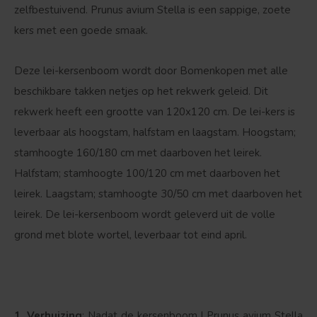
zelfbestuivend. Prunus avium Stella is een sappige, zoete
kers met een goede smaak.
Deze lei-kersenboom wordt door Bomenkopen met alle
beschikbare takken netjes op het rekwerk geleid. Dit
rekwerk heeft een grootte van 120x120 cm. De lei-kers is
leverbaar als hoogstam, halfstam en laagstam. Hoogstam;
stamhoogte 160/180 cm met daarboven het leirek.
Halfstam; stamhoogte 100/120 cm met daarboven het
leirek. Laagstam; stamhoogte 30/50 cm met daarboven het
leirek. De lei-kersenboom wordt geleverd uit de volle
grond met blote wortel, leverbaar tot eind april.
Bolvorm
Verspreide vorm
1. Verhuizing
: Nadat de kersenboom | Prunus avium Stella