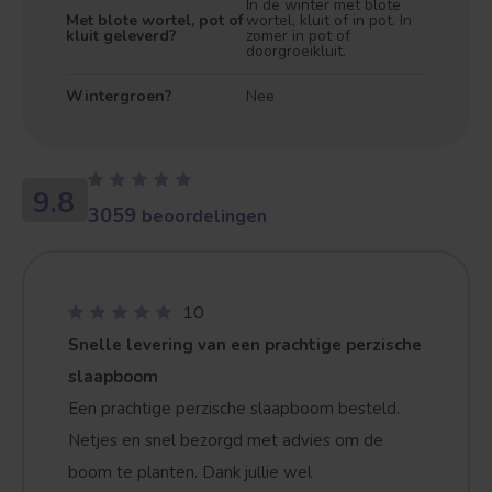
In de winter met blote
Met blote wortel, pot of
wortel, kluit of in pot. In
kluit geleverd?
zomer in pot of
doorgroeikluit.
Wintergroen?
Nee
Treurvorm
Vruchtdragend
9.8
3059
beoordelingen
10
Snelle levering van een prachtige perzische
slaapboom
Een prachtige perzische slaapboom besteld.
Netjes en snel bezorgd met advies om de
boom te planten. Dank jullie wel