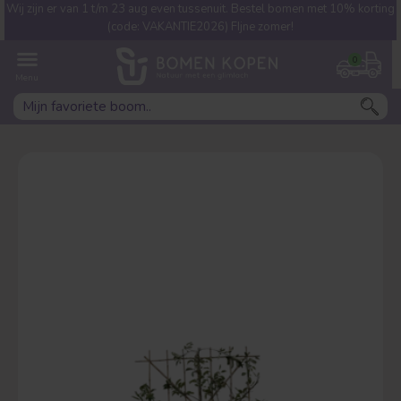
Wij zijn er van 1 t/m 23 aug even tussenuit. Bestel bomen met 10% korting
Welke boom ben jij naar op
(code: VAKANTIE2026) FIjne zomer!
zoek?
0
Leivorm
Dakvorm