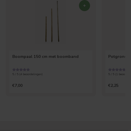
Boompaal 150 cm met boomband
Potgrond Un
5 / 5 (
4
beoordelingen)
5 / 5 (
1
beoordel
€7,00
€2,25