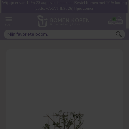
Wij zijn er van 1 t/m 23 aug even tussenuit. Bestel bomen met 10% korting
Welke boom ben jij naar op
(code: VAKANTIE2026) FIjne zomer!
zoek?
0
Leivorm
Dakvorm