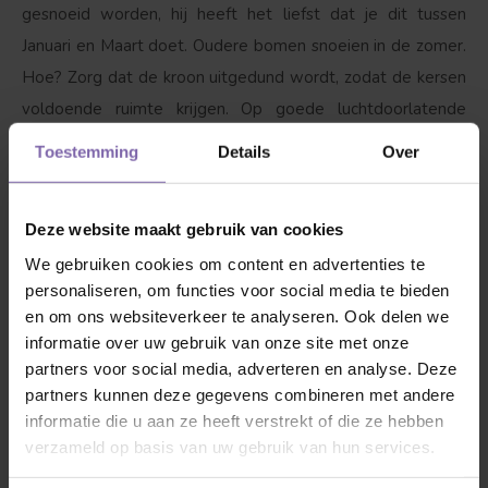
gesnoeid worden, hij heeft het liefst dat je dit tussen
Januari en Maart doet. Oudere bomen snoeien in de zomer.
Hoe? Zorg dat de kroon uitgedund wordt, zodat de kersen
voldoende ruimte krijgen. Op goede luchtdoorlatende
grond groeit deze kersenboom het best.
Toestemming
Details
Over
3. Dorst?
Ja, zeker als hij net is geplant is het van belang
Deze website maakt gebruik van cookies
dat de kersenboom water krijgt, maar wel pas zodra onze
We gebruiken cookies om content en advertenties te
vriend bladeren begint te krijgen. Met 1 tot 2 emmers
personaliseren, om functies voor social media te bieden
water per week wordt hij blij, als het boven de 25 graden
en om ons websiteverkeer te analyseren. Ook delen we
wordt drinkt hij graag tussen de 3-4 emmers water per
informatie over uw gebruik van onze site met onze
week. Boven 35 graden elke dag minimaal 1 emmer water
partners voor social media, adverteren en analyse. Deze
in de avond en als het mogelijk is over de bladeren
partners kunnen deze gegevens combineren met andere
informatie die u aan ze heeft verstrekt of die ze hebben
sproeien. Let op; kersenbomen houden niet van natte
verzameld op basis van uw gebruik van hun services.
voeten!