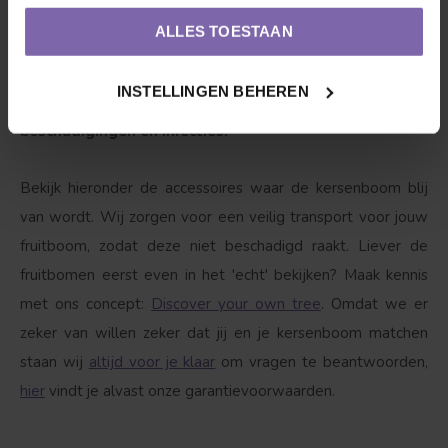
Goed om te weten
ALLES TOESTAAN
Deze vriend is wel wat gevoelig voor luis en
INSTELLINGEN BEHEREN
''gomziekte''. Gomziekte is een natuurlijke reactie op
beschadigingen en infecties.
Bekijk hieronder de accessoires waar de kersenboom blij
van wordt. Wij zorgen voor een veilig transport voor jouw
fruitboom, zodat deze niet beschadigd raakt. Liever de
fruitbomen eerst even in het 'echt' bekijken? Maak kennis
met ons concept:
Discover your own tree
. Omdat we er
zeker van willen zeker dat jij en je kersenboom matchen
staan wij
altijd voor je klaar
om vragen te beantwoorden,
hier
vindt je alvast onze garantievoorwaarden.