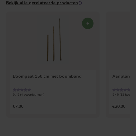
Bekijk alle gerelateerde producten
Boompaal 150 cm met boomband
Aanplantpa
5 / 5 (
4
beoordelingen)
5 / 5 (
12
beoorde
€7,00
€20,00