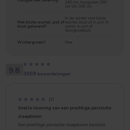
Hoogte met levering
240 cm, hoogstam 260
cm t/m 300 cm
In de winter met blote
Met blote wortel, pot of
wortel, kluit of in pot. In
kluit geleverd?
zomer in pot of
doorgroeikluit.
Wintergroen?
Nee
Treurvorm
Vruchtdragend
9.8
3059
beoordelingen
10
Snelle levering van een prachtige perzische
slaapboom
Een prachtige perzische slaapboom besteld.