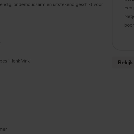
endig, onderhoudsarm en uitstekend geschikt voor
Een 
Netj
boom
’
bes ‘Henk Vink’
Bekijk
omer