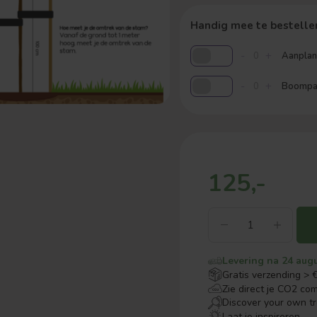
Handig mee te bestelle
-
+
Aanplant
-
+
Boompaa
125,-
Levering na 24 aug
Gratis verzending > 
Zie direct je CO2 co
Discover your own t
Laat je inspireren