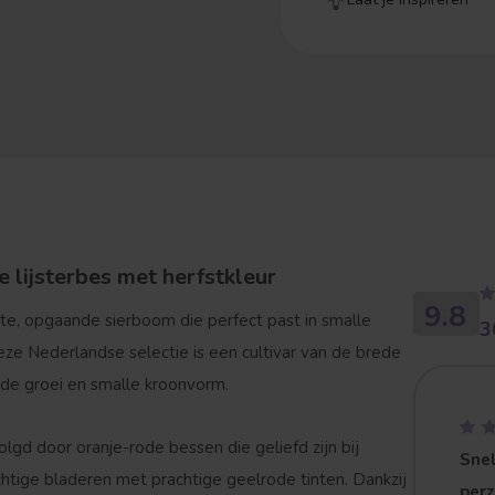
e lijsterbes met herfstkleur
9.8
e, opgaande sierboom die perfect past in smalle
3
eze Nederlandse selectie is een cultivar van de brede
nde groei en smalle kroonvorm.
lgd door oranje-rode bessen die geliefd zijn bij
Snel
achtige bladeren met prachtige geelrode tinten. Dankzij
per