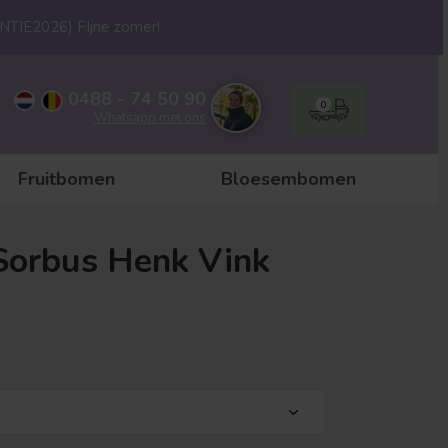
ANTIE2026) FIjne zomer!
0488 - 74 50 90
0
Whatsapp met ons
Fruitbomen
Bloesembomen
 Sorbus Henk Vink