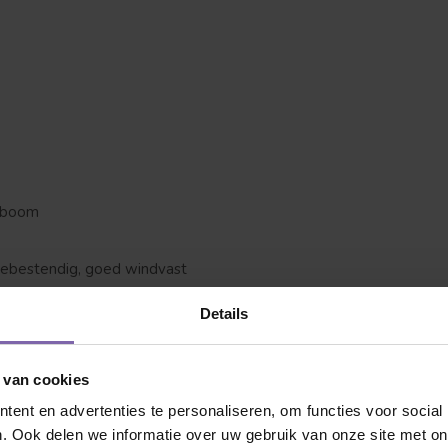
 jij naar op zoek?
anboom
tebestendig, goed windvast
Details
erbes
om alle aandacht en liefde om zo tot de perfecte
 van cookies
 ons over? Daarom even een korte uitleg hoe je de
ent en advertenties te personaliseren, om functies voor social
. Ook delen we informatie over uw gebruik van onze site met on
Dakvorm
Bolvorm