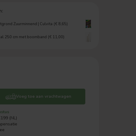
n:
grond Zuurminnend | Culvita (€ 8,65)
l 250 cm met boomband (€ 11,00)
Voeg toe aan vrachtwagen
ustus
€199 (NL)
mpensatie
ree