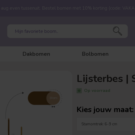
23 aug even tussenuit. Bestel bomen met 10% korting (code: VAK
Dakbomen
Bolbomen
Lijsterbes |
Op voorraad
Kies jouw maat: