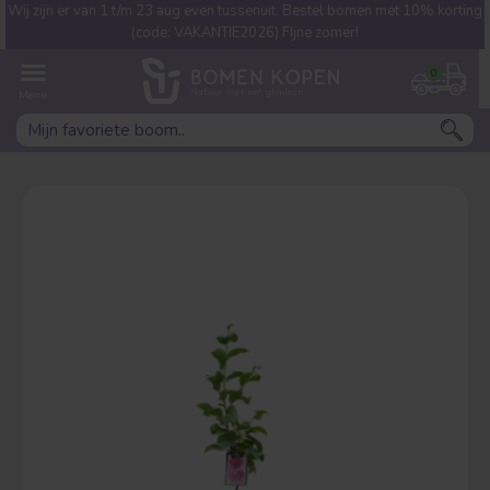
Wij zijn er van 1 t/m 23 aug even tussenuit. Bestel bomen met 10% korting
Welke boom ben jij naar op
(code: VAKANTIE2026) FIjne zomer!
zoek?
0
Leivorm
Dakvorm