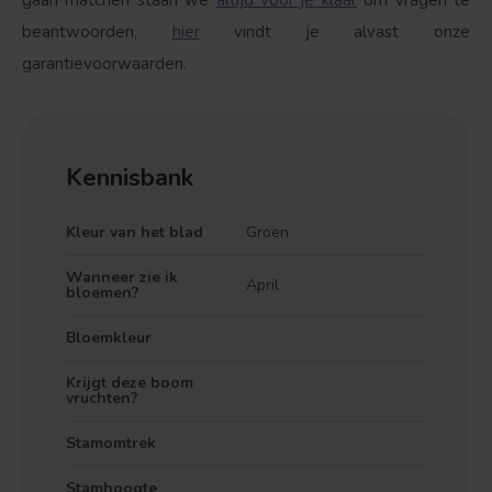
gaan matchen staan we
altijd voor je klaar
om vragen te
beantwoorden,
hier
vindt je alvast onze
garantievoorwaarden.
Kennisbank
Kleur van het blad
Groen
Wanneer zie ik
April
bloemen?
Bloemkleur
Krijgt deze boom
vruchten?
Stamomtrek
Stamhoogte