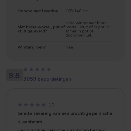
Hoogte met levering
100-140 cm
In de winter met blote
Met blote wortel, pot of
wortel, kluit of in pot. In
kluit geleverd?
zomer in pot of
doorgroeikluit.
Wintergroen?
Nee
9.8
3059
beoordelingen
Treurvorm
Vruchtdragend
10
Snelle levering van een prachtige perzische
slaapboom
Een prachtige perzische slaapboom besteld.