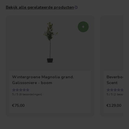
Bekijk alle gerelateerde producten
Wintergroene Magnolia grand.
Beverboom 
Galissoniere - boom
Scent
5 / 5 (
6
beoordelingen)
5 / 5 (
2
beoordel
€75,00
€129,00