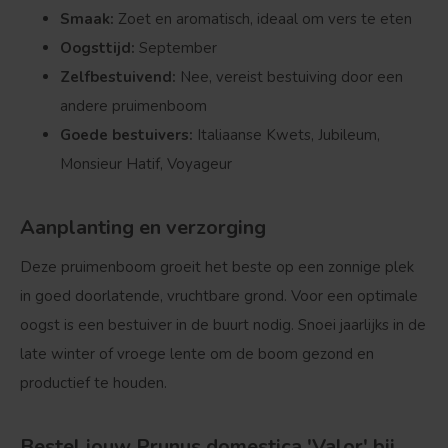
Smaak:
Zoet en aromatisch, ideaal om vers te eten
Oogsttijd:
September
Zelfbestuivend:
Nee, vereist bestuiving door een
andere pruimenboom
Goede bestuivers:
Italiaanse Kwets, Jubileum,
Monsieur Hatif, Voyageur
Bolvorm
Verspreide vorm
Aanplanting en verzorging
Deze pruimenboom groeit het beste op een zonnige plek
in goed doorlatende, vruchtbare grond. Voor een optimale
oogst is een bestuiver in de buurt nodig. Snoei jaarlijks in de
late winter of vroege lente om de boom gezond en
productief te houden.
Bestel jouw Prunus domestica 'Valor' bij