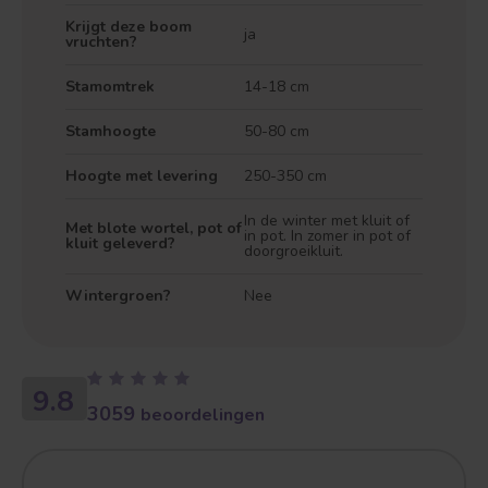
Krijgt deze boom
ja
vruchten?
Stamomtrek
14-18 cm
Treurvorm
Vruchtdragend
Stamhoogte
50-80 cm
Hoogte met levering
250-350 cm
In de winter met kluit of
Met blote wortel, pot of
in pot. In zomer in pot of
kluit geleverd?
doorgroeikluit.
Wintergroen?
Nee
9.8
3059
beoordelingen