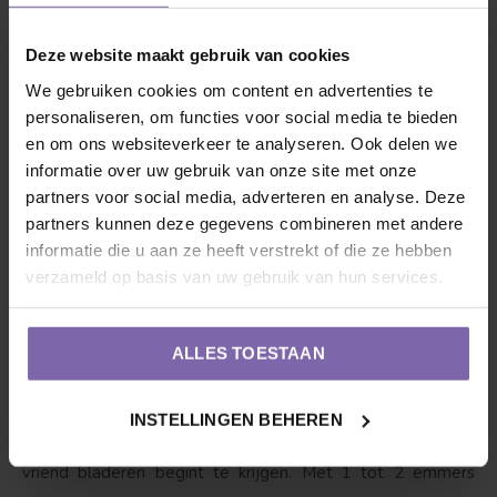
boompalen
en
boomband
. Een goed begin is het halve
Deze website maakt gebruik van cookies
werk!
We gebruiken cookies om content en advertenties te
personaliseren, om functies voor social media te bieden
2. Onderhoud
: Iedereen heeft verzorging nodig, dus ook
en om ons websiteverkeer te analyseren. Ook delen we
onze vriend. Prunus dom. Valor wil graag 1x per jaar
informatie over uw gebruik van onze site met onze
gesnoeid worden, hij heeft het liefst dat je dit tussen
partners voor social media, adverteren en analyse. Deze
Januari en Maart doet. Oudere bomen snoeien in de zomer.
partners kunnen deze gegevens combineren met andere
Hoe? Zorg dat de kroon uitgedund wordt, zodat de
informatie die u aan ze heeft verstrekt of die ze hebben
verzameld op basis van uw gebruik van hun services.
pruimen voldoende ruimte krijgen. Op goede
luchtdoorlatende grond groeit deze pruimenboom het
best.
ALLES TOESTAAN
3. Dorst?
Ja, zeker als hij net is geplant is het van belang
INSTELLINGEN BEHEREN
dat de pruimenboom water krijgt, maar wel pas zodra onze
vriend bladeren begint te krijgen. Met 1 tot 2 emmers