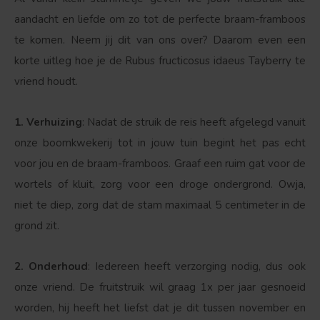
aandacht en liefde om zo tot de perfecte braam-framboos
te komen. Neem jij dit van ons over? Daarom even een
korte uitleg hoe je de Rubus fructicosus idaeus Tayberry te
vriend houdt.
1. Verhuizing
: Nadat de struik de reis heeft afgelegd vanuit
Bolvorm
Verspreide vorm
onze boomkwekerij tot in jouw tuin begint het pas echt
voor jou en de braam-framboos. Graaf een ruim gat voor de
wortels of kluit, zorg voor een droge ondergrond. Owja,
niet te diep, zorg dat de stam maximaal 5 centimeter in de
grond zit.
2. Onderhoud
: Iedereen heeft verzorging nodig, dus ook
onze vriend. De fruitstruik wil graag 1x per jaar gesnoeid
worden, hij heeft het liefst dat je dit tussen november en