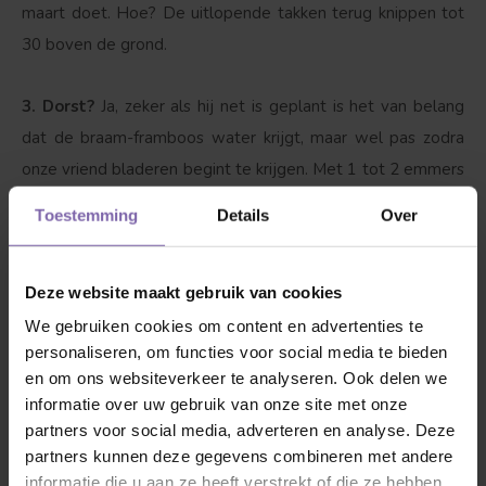
maart doet. Hoe? De uitlopende takken terug knippen tot
30 boven de grond.
3. Dorst?
Ja, zeker als hij net is geplant is het van belang
dat de braam-framboos water krijgt, maar wel pas zodra
onze vriend bladeren begint te krijgen. Met 1 tot 2 emmers
water per week wordt hij blij, als het boven de 25 graden
Toestemming
Details
Over
wordt drinkt hij graag tussen de 3-4 emmers water per
week. Boven 35 graden elke dag minimaal 1 tot 2 emmers
Deze website maakt gebruik van cookies
water in de avond.
We gebruiken cookies om content en advertenties te
personaliseren, om functies voor social media te bieden
Goed om te weten
en om ons websiteverkeer te analyseren. Ook delen we
informatie over uw gebruik van onze site met onze
Bekijk hieronder de accessoires waar de braam-framboos
partners voor social media, adverteren en analyse. Deze
blij van wordt. Wij zorgen voor een veilig transport voor
partners kunnen deze gegevens combineren met andere
jouw fruitstruik, zodat deze niet beschadigd raakt. Liever de
informatie die u aan ze heeft verstrekt of die ze hebben