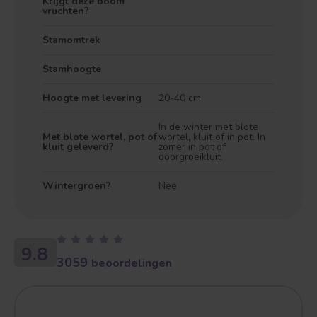
Krijgt deze boom
vruchten?
Stamomtrek
Stamhoogte
Hoogte met levering
20-40 cm
In de winter met blote
Met blote wortel, pot of
wortel, kluit of in pot. In
kluit geleverd?
zomer in pot of
doorgroeikluit.
Wintergroen?
Nee
9.8
3059
beoordelingen