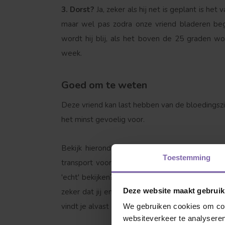
3. Dorst?
Ja, zeker als hij net is geplant is he
maar wel pas zodra onze vriend bladeren be
wordt hij blij, als het boven de 25 graden w
week.
Goed om te weten
Welke boom ben
Deze vriend kan last hebben van de bloedingszie
het minst gevoelig voor.
Bekijk hieronder de accessoires waar de kast
Toestemming
transport voor jouw boom, zodat deze niet be
'echt' bekijken? Maak kennis met ons concept:
Deze website maakt gebruik
zeker dat jij en je boom gaan matchen staan 
vindt je alvast onze garantievoorwaarden.
We gebruiken cookies om cont
websiteverkeer te analyseren
Leivorm