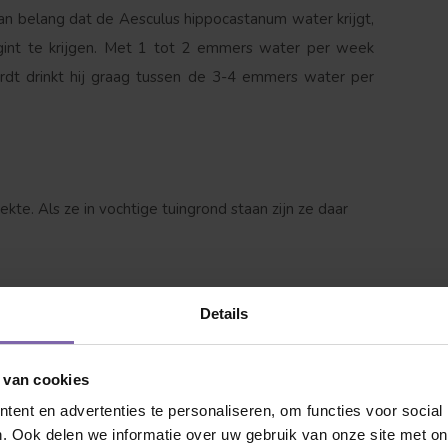
t van belang dat de Aesculus hippocastanum water krijgt,
gint te krijgen. Met 1 tot 2 emmers water per week
ordt drinkt hij graag tussen de 3-4 emmers water per
 jij naar op zoek?
kte. Als ze in vochtige tuingrond staan zijn ze daar
anjeboom blij van wordt. Wij zorgen voor een veilig
Details
schadigd raakt. Liever onze bomen eerst even in het
Discover your own tree
. Omdat we er zeker van willen
 van cookies
we
altijd voor je klaar
om vragen te beantwoorden,
hier
ent en advertenties te personaliseren, om functies voor social
. Ook delen we informatie over uw gebruik van onze site met on
Dakvorm
Bolvorm