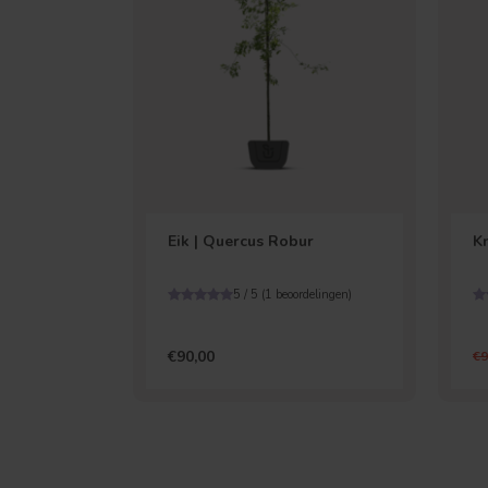
Eik | Quercus Robur
Kn
5 / 5 (
1
beoordelingen)
€90,00
€9