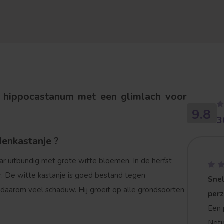
s hippocastanum met een glimlach voor
9.8
3
denkastanje ?
ar uitbundig met grote witte bloemen. In de herfst
r. De witte kastanje is goed bestand tegen
Snel
t daarom veel schaduw. Hij groeit op alle grondsoorten
per
Een 
Netj