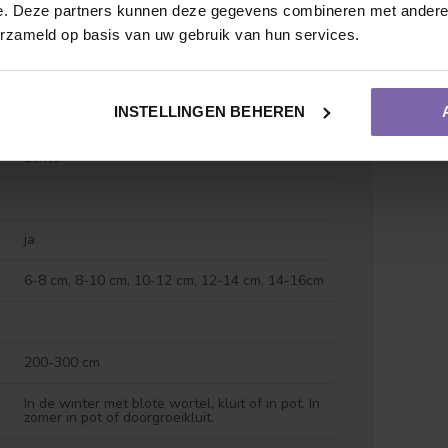
e. Deze partners kunnen deze gegevens combineren met andere i
erzameld op basis van uw gebruik van hun services.
INSTELLINGEN BEHEREN
Groen
Lente
ja
Vruchtdragend
Meerstammige vorm
6-8 cm, 8-10 cm, 10-12 cm, 12-14 cm, 14-16cm
200-300 cm
In de winter met blote wortel, kluit of in pot. In
zomer in pot of doorgroeikluit.