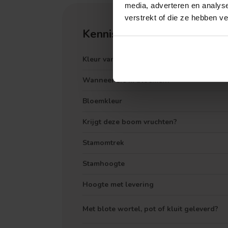
media, adverteren en analys
verstrekt of die ze hebben v
Kennisbank
Kleur van het blad
Wanneer zie ik bloemen?
Bloemkleur
Krijgt deze boom vruchten?
Treurvorm
Stamomtrek
Stamhoogte
Hoogte met levering
Met blote wortel, pot of kluit geleverd?