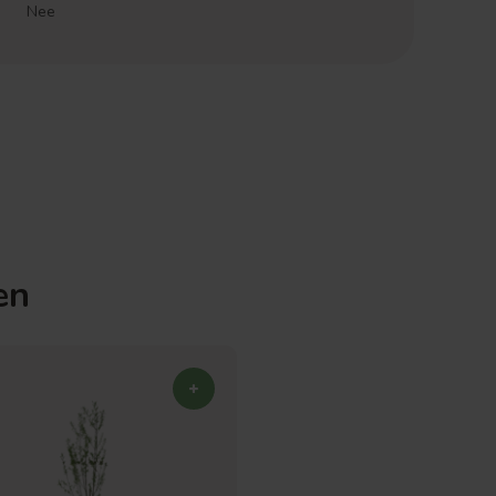
Nee
en