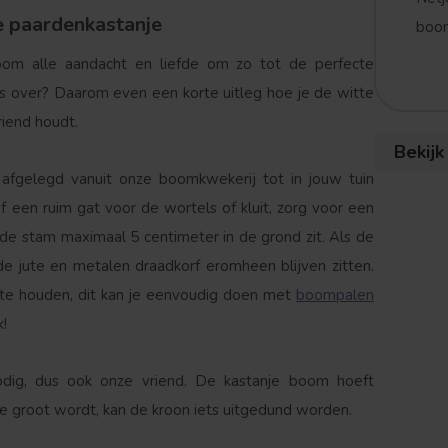
te paardenkastanje
boom
om alle aandacht en liefde om zo tot de perfecte
s over? Daarom even een korte uitleg hoe je de witte
riend houdt.
Bekijk
afgelegd vanuit onze boomkwekerij tot in jouw tuin
 een ruim gat voor de wortels of kluit, zorg voor een
 de stam maximaal 5 centimeter in de grond zit. Als de
e jute en metalen draadkorf eromheen blijven zitten.
te houden, dit kan je eenvoudig doen met
boompalen
k!
odig, dus ook onze vriend. De kastanje boom hoeft
 te groot wordt, kan de kroon iets uitgedund worden.