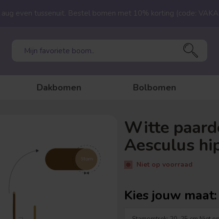
23 aug even tussenuit. Bestel bomen met 10% korting (code: VAK
Dakbomen
Bolbomen
Witte paard
Aesculus h
Niet op voorraad
Kies jouw maat: