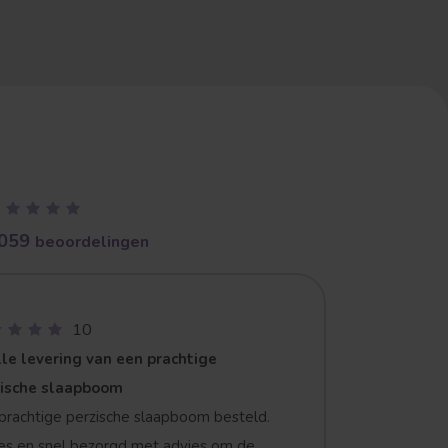
059
beoordelingen
10
le levering van een prachtige
zische slaapboom
prachtige perzische slaapboom besteld.
es en snel bezorgd met advies om de