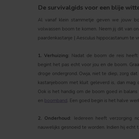
De survivalgids voor een blije wit
Al vanaf klein stammetje geven we jouw bo
volwassen boom te komen. Neem jij dit van on
paardenkastanje | Aesculus hippocastanum te v
1. Verhuizing
: Nadat de boom de reis heeft 
begint het pas echt voor jou en de boom. Graaf
droge ondergrond. Owja, niet te diep, zorg dat
kastanjeboom met kluit geleverd is, dan mag d
Ook is het handig om de boom goed in balans 
en
boomband
. Een goed begin is het halve wer
2. Onderhoud
: Iedereen heeft verzorging n
nauwelijks gesnoeid te worden. Indien hij echt