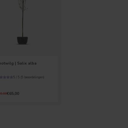
otwilg | Salix alba
5 / 5 (
5
beoordelingen)
€65,00
0,00