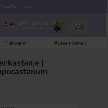
ANTIE2026) FIjne zomer!
0488 - 74 50 90
0
Whatsapp met ons
Fruitbomen
Bloesembomen
enkastanje |
ippocastanum