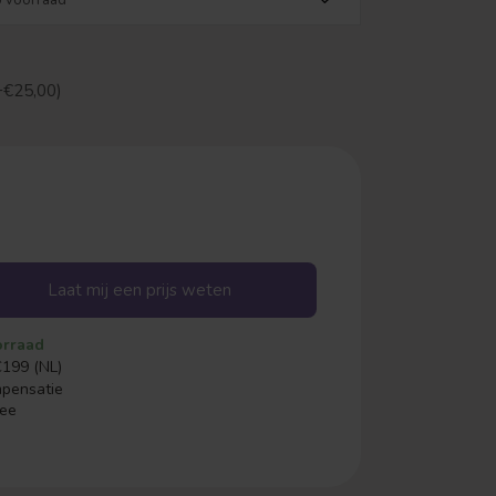
+€25,00)
Laat mij een prijs weten
orraad
€199 (NL)
mpensatie
ree