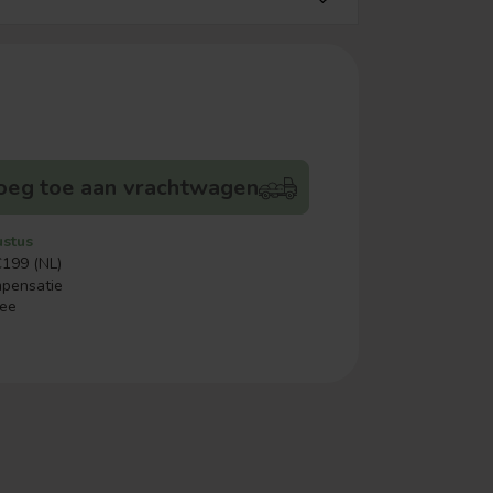
oeg toe aan vrachtwagen
ustus
€199 (NL)
mpensatie
ree