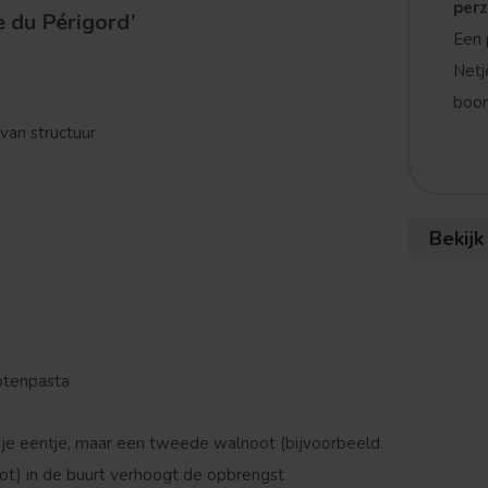
per
 du Périgord’
Een 
Netj
boom
 van structuur
Bekijk
notenpasta
 je eentje, maar een tweede walnoot (bijvoorbeeld
ot) in de buurt verhoogt de opbrengst