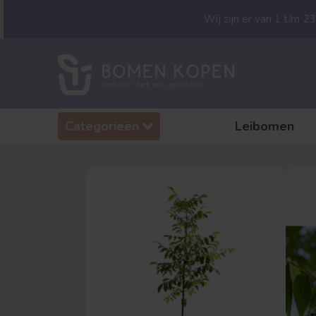
Wij zijn er van 1 t/m 
Categorieën
Leibomen