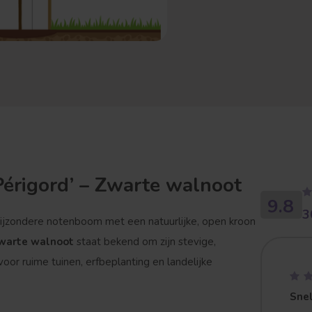
Périgord’ – Zwarte walnoot
9.8
3
bijzondere notenboom met een natuurlijke, open kroon
warte walnoot
staat bekend om zijn stevige,
 voor ruime tuinen, erfbeplanting en landelijke
Snel