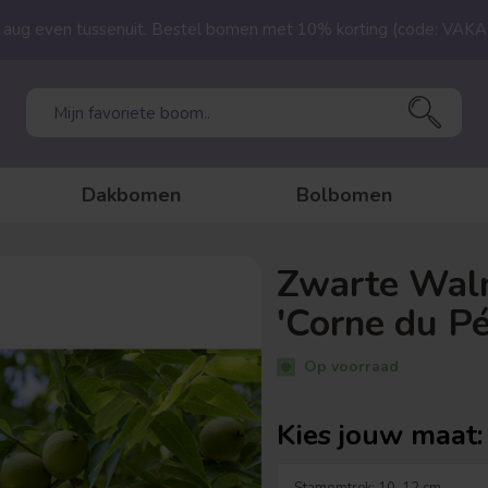
23 aug even tussenuit. Bestel bomen met 10% korting (code: VAK
Dakbomen
Bolbomen
Zwarte Waln
'Corne du Pé
Op voorraad
Kies jouw maat: