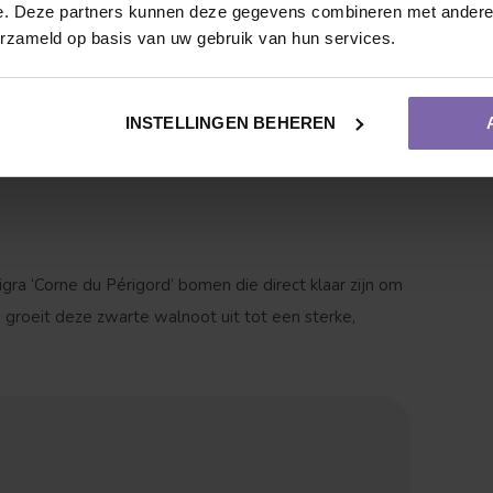
e. Deze partners kunnen deze gegevens combineren met andere i
rstperiodes
erzameld op basis van uw gebruik van hun services.
oor optimale groei
INSTELLINGEN BEHEREN
na aanplant
Vruchtdragend
Meerstammige vorm
gra ‘Corne du Périgord’ bomen die direct klaar zijn om
groeit deze zwarte walnoot uit tot een sterke,