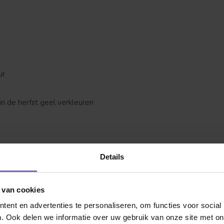
ur
 jij naar op zoek?
in de herfst geel verkleuren
Details
ed doorlatende, vruchtbare grond
ste jaren extra water en eventueel lichte snoei
 van cookies
ent en advertenties te personaliseren, om functies voor social
. Ook delen we informatie over uw gebruik van onze site met on
Dakvorm
Bolvorm