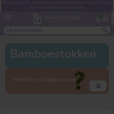
Wij zijn er van 1 t/m 23 aug even tussenuit. Bestel bomen met 10% korting
Welke boom ben jij naar op
(code: VAKANTIE2026) FIjne zomer!
zoek?
0
Bamboestokken
Leivorm
Dakvorm
Vind hier je ideale boom