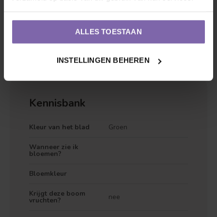
concept:
Discover your own tree
. Omdat we er zeker van
willen zeker dat jij en je boom gaan matchen staan we
ALLES TOESTAAN
altijd voor je klaar
om vragen te beantwoorden,
hier
vindt
je alvast onze garantievoorwaarden.
INSTELLINGEN BEHEREN
Kennisbank
Kleur van het blad
Groen
Wanneer zie ik
bloemen?
Bloemkleur
Krijgt deze boom
nee
vruchten?