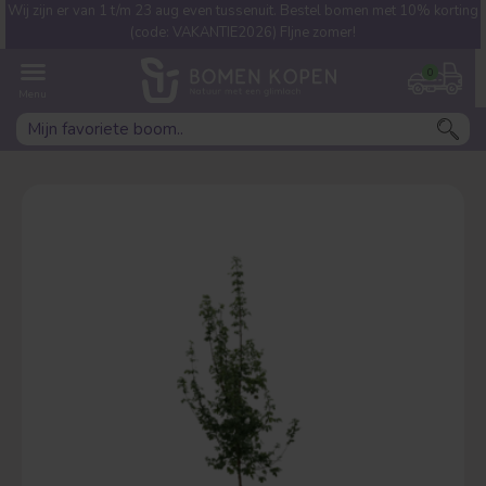
Wij zijn er van 1 t/m 23 aug even tussenuit. Bestel bomen met 10% korting
Welke boom ben jij naar op
(code: VAKANTIE2026) FIjne zomer!
zoek?
0
Leivorm
Dakvorm