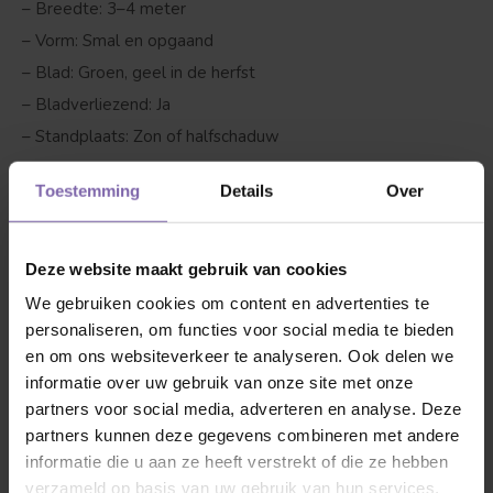
– Breedte: 3–4 meter
– Vorm: Smal en opgaand
– Blad: Groen, geel in de herfst
– Bladverliezend: Ja
– Standplaats: Zon of halfschaduw
– Grond: Geschikt voor bijna alle bodems
Toestemming
Details
Over
– Winterhard: Ja
Bestel de
Acer campestre 'Green Column'
eenvoudig
Deze website maakt gebruik van cookies
online. Een sterke, smalle boom die weinig plek nodig heeft
We gebruiken cookies om content en advertenties te
en het hele jaar door iets te bieden heeft.
personaliseren, om functies voor social media te bieden
en om ons websiteverkeer te analyseren. Ook delen we
informatie over uw gebruik van onze site met onze
Bekijk hieronder de accessoires waar de veldesdoorn blij
partners voor social media, adverteren en analyse. Deze
van wordt. Wij zorgen voor een veilig transport voor jouw
partners kunnen deze gegevens combineren met andere
boom, zodat deze niet beschadigd raakt. Liever de bomen
informatie die u aan ze heeft verstrekt of die ze hebben
eerst even in het 'echt' bekijken? Maak kennis met ons
verzameld op basis van uw gebruik van hun services.