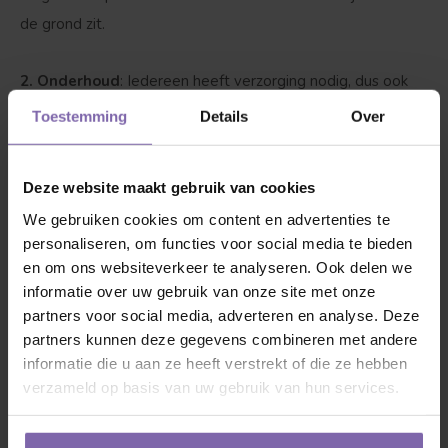
de grond zit.
2. Onderhoud
: Iedereen heeft verzorging nodig, dus ook
onze vriend. Wij adviseren alle Afrikaanse lelie |
Toestemming
Details
Over
Agapanthus africanus in het voorjaar kort terug te knippen.
Deze website maakt gebruik van cookies
3. Dorst?
Ja, zeker als hij net is geplant is het van belang
We gebruiken cookies om content en advertenties te
dat de Afrikaanse lelie | Agapanthus africanus water krijgt,
personaliseren, om functies voor social media te bieden
maar wel pas zodra onze vriend bladeren begint te krijgen.
en om ons websiteverkeer te analyseren. Ook delen we
Met 1 tot 2 emmers water per week wordt hij blij, als het
informatie over uw gebruik van onze site met onze
boven de 25 graden wordt drinkt hij graag tussen de 3-4
partners voor social media, adverteren en analyse. Deze
partners kunnen deze gegevens combineren met andere
emmers water per week. Boven 35 graden elke dag
informatie die u aan ze heeft verstrekt of die ze hebben
minimaal 1 emmer water in de avond.
verzameld op basis van uw gebruik van hun services.
Goed om te weten