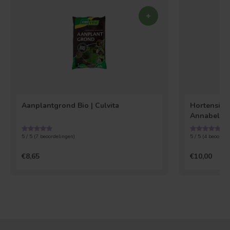
Aanplantgrond Bio | Culvita
Hortensia 
Annabelle
5 / 5 (
7
beoordelingen)
5 / 5 (
4
beoordel
€8,65
€10,00