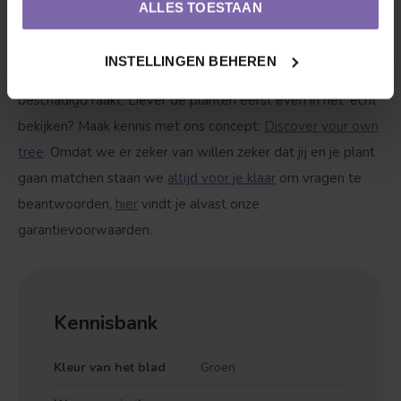
ALLES TOESTAAN
Bekijk hieronder de accessoires waar de plant blij van
wordt. Wij zorgen voor een veilig transport voor jouw
INSTELLINGEN BEHEREN
Afrikaanse lelie | Agapanthus africanus, zodat deze niet
beschadigd raakt. Liever de planten eerst even in het 'echt'
bekijken? Maak kennis met ons concept:
Discover your own
tree
. Omdat we er zeker van willen zeker dat jij en je plant
gaan matchen staan we
altijd voor je klaar
om vragen te
beantwoorden,
hier
vindt je alvast onze
garantievoorwaarden.
Kennisbank
Kleur van het blad
Groen