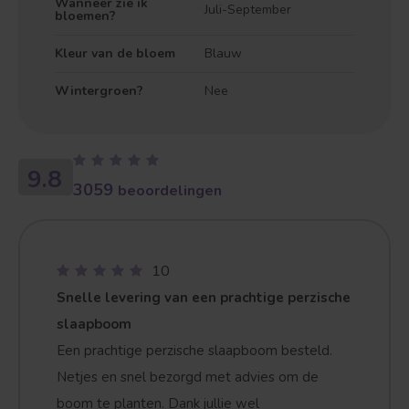
Wanneer zie ik
Juli-September
bloemen?
Kleur van de bloem
Blauw
Wintergroen?
Nee
9.8
3059
beoordelingen
10
Snelle levering van een prachtige perzische
slaapboom
Een prachtige perzische slaapboom besteld.
Netjes en snel bezorgd met advies om de
Treurvorm
Vruchtdragend
boom te planten. Dank jullie wel