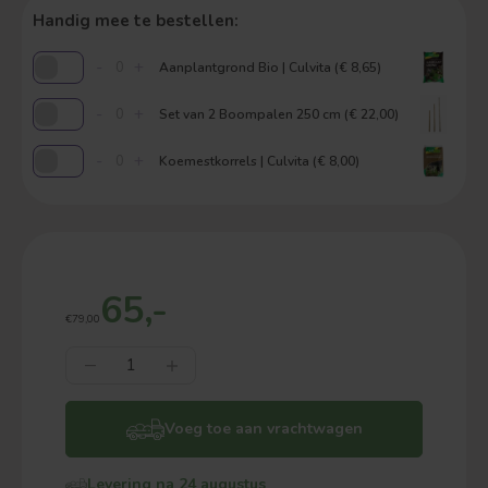
Handig mee te bestellen:
-
+
Aanplantgrond Bio | Culvita (€ 8,65)
-
+
Set van 2 Boompalen 250 cm (€ 22,00)
-
+
Koemestkorrels | Culvita (€ 8,00)
65,-
€79,00
Voeg toe aan vrachtwagen
Levering na 24 augustus