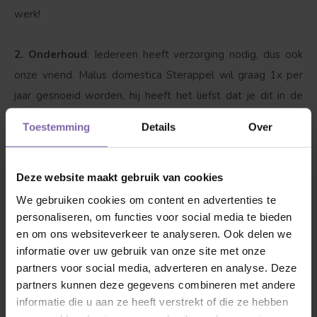
werk!
2. Onderhoud
: Iedereen heeft verzorging nodig, dus ook
onze vriend. Malus domestica Sterappel wil graag 1x per
jaar gesnoeid worden, hij heeft het liefst dat je dit in de
winter doet. Oudere bomen snoeien in de zomer. Hoe?
Toestemming
Details
Over
Zorg dat de kroon uitgedund wordt, zodat de appels
voldoende ruimte krijgen. Op goede luchtdoorlatende
grond groeit deze appelboom het best.
Deze website maakt gebruik van cookies
We gebruiken cookies om content en advertenties te
personaliseren, om functies voor social media te bieden
3. Dorst?
Ja, zeker als hij net is geplant is het van belang
en om ons websiteverkeer te analyseren. Ook delen we
dat de appelboom water krijgt, maar wel pas zodra onze
informatie over uw gebruik van onze site met onze
vriend bladeren begint te krijgen. Met 1 tot 2 emmers
partners voor social media, adverteren en analyse. Deze
water per week wordt hij blij, als het boven de 25 graden
partners kunnen deze gegevens combineren met andere
wordt drinkt hij graag tussen de 3-4 emmers water per
informatie die u aan ze heeft verstrekt of die ze hebben