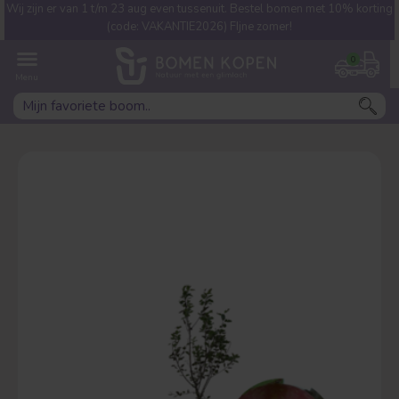
Wij zijn er van 1 t/m 23 aug even tussenuit. Bestel bomen met 10% korting
Welke boom ben jij naar op
(code: VAKANTIE2026) FIjne zomer!
zoek?
0
Leivorm
Dakvorm