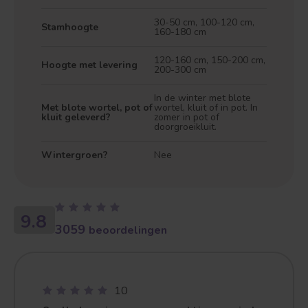
30-50 cm, 100-120 cm,
Stamhoogte
160-180 cm
120-160 cm, 150-200 cm,
Hoogte met levering
200-300 cm
In de winter met blote
Met blote wortel, pot of
wortel, kluit of in pot. In
kluit geleverd?
zomer in pot of
doorgroeikluit.
Treurvorm
Vruchtdragend
Wintergroen?
Nee
9.8
3059
beoordelingen
10