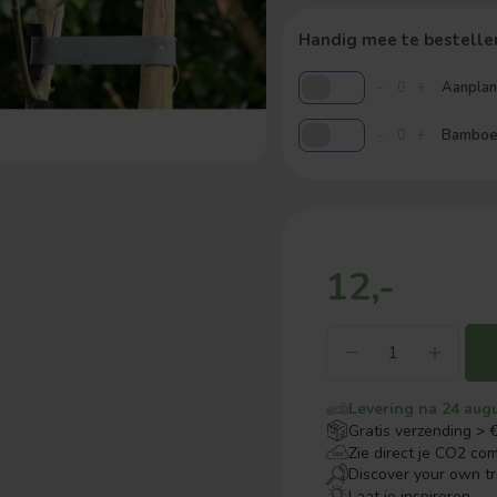
Handig mee te bestelle
-
+
Aanplant
-
+
Bamboes
12,-
Levering na 24 aug
Gratis verzending > 
Zie direct je CO2 co
Discover your own t
Laat je inspireren