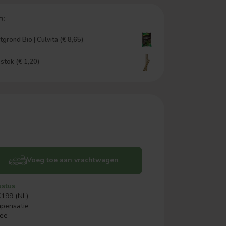
n:
grond Bio | Culvita (€ 8,65)
tok (€ 1,20)
Voeg toe aan vrachtwagen
ustus
€199 (NL)
mpensatie
ree