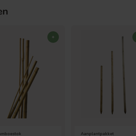
en
amboestok
Aanplantpakket