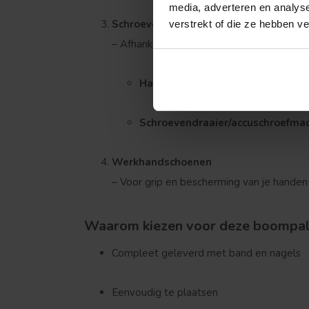
media, adverteren en analys
Schroevendraaier of hamer
verstrekt of die ze hebben v
– Afhankelijk van het type bevestigingsma
Hamer
bij gebruik van
boomband m
Schroevendraaier/accuschroefma
Werkhandschoenen
Treurvorm
– Voor grip en bescherming van je handen
Waarom kiezen voor deze boompa
Compleet geleverd met band en nagels
Eenvoudig te plaatsen