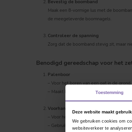
Bevestig de boomband
Maak een 8-vormige lus met de boomband
de meegeleverde boomnagels.
Controleer de spanning
Zorg dat de boomband stevig zit, maar nie
Welke boom ben
Benodigd gereedschap voor het ze
Palenboor
– Voor het boren van een gat in de grond,
– Maakt het gemakkelijker om de paal rech
Toestemming
Voorhamer of rubberen hamer
Deze website maakt gebruik
– Voor het stevig in de grond slaan van 
We gebruiken cookies om cont
– Gebruik een rubberen hamer om de paal
websiteverkeer te analyseren
Leivorm