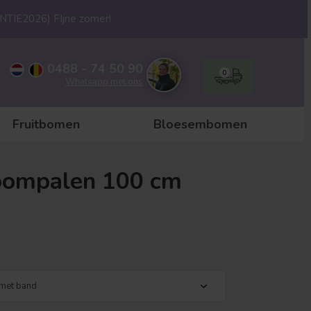
ANTIE2026) FIjne zomer!
0488 - 74 50 90
0
Whatsapp met ons
Fruitbomen
Bloesembomen
oompalen 100 cm