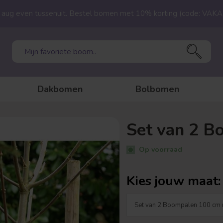
23 aug even tussenuit. Bestel bomen met 10% korting (code: VAK
Dakbomen
Bolbomen
Set van 2 B
Op voorraad
Kies jouw maat: