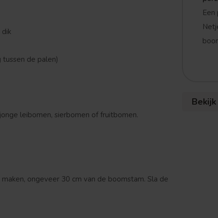
Een 
Netj
 dik
boom
g tussen de palen)
Bekijk
 jonge leibomen, sierbomen of fruitbomen.
 maken, ongeveer 30 cm van de boomstam. Sla de