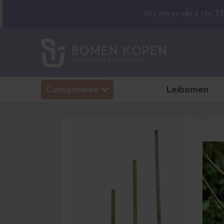
Wij zijn er van 1 t/m 
Categorieën
Leibomen