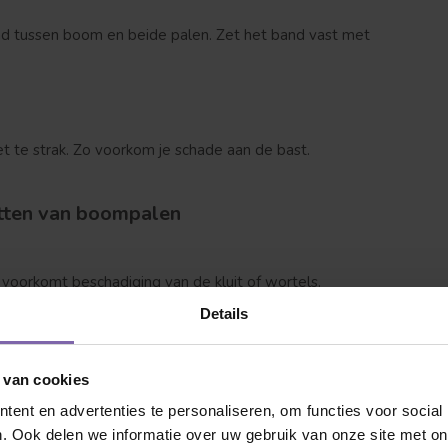
 tussen boom en beide palen. Zet het band vast met
t te strak. Zo voorkom je schade aan de bast.
 jij naar op zoek?
tten van boompalen
 voorkomt beschadiging van de kluit of wortels.
t en diep te plaatsen.
Details
 van cookies
de boompalen (ongeveer 50 cm diep).
ent en advertenties te personaliseren, om functies voor social
kop niet te beschadigen.
. Ook delen we informatie over uw gebruik van onze site met on
Dakvorm
Bolvorm