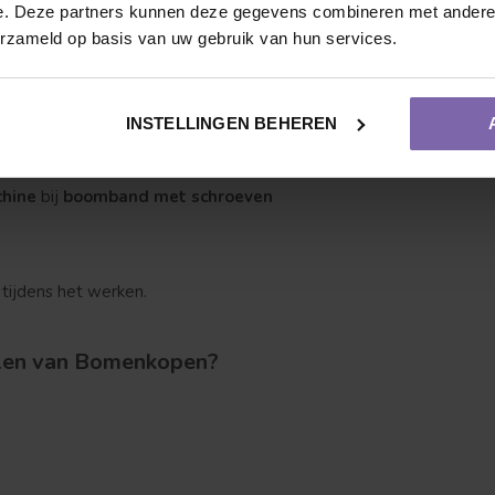
e. Deze partners kunnen deze gegevens combineren met andere i
erzameld op basis van uw gebruik van hun services.
teriaal:
INSTELLINGEN BEHEREN
et boomnagels
chine
bij
boomband met schroeven
Vruchtdragend
Meerstammige vorm
 tijdens het werken.
len van Bomenkopen?