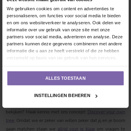
dat de witte berk water krijgt, maar wel pas zodra onze
We gebruiken cookies om content en advertenties te
vriend bladeren begint te krijgen. Met 1 tot 2 emmers
personaliseren, om functies voor social media te bieden
water per week wordt hij blij, als het boven de 25 graden
en om ons websiteverkeer te analyseren. Ook delen we
informatie over uw gebruik van onze site met onze
wordt drinkt hij graag tussen de 3-4 emmers water per
partners voor social media, adverteren en analyse. Deze
week. Boven 35 graden elke dag minimaal 1 emmer water
partners kunnen deze gegevens combineren met andere
in de avond.
informatie die u aan ze heeft verstrekt of die ze hebben
verzameld op basis van uw gebruik van hun services.
Goed om te weten
Bekijk hieronder de accessoires waar de Witte berk |
ALLES TOESTAAN
Betula utilis Doornbos blij van wordt. Wij zorgen voor een
veilig transport voor jouw boom, zodat deze niet
INSTELLINGEN BEHEREN
beschadigd raakt. Liever de boom eerst even in het 'echt'
bekijken? Maak kennis met ons concept:
Discover your own
tree
. Omdat we er zeker van willen zeker dat jij en je boom
gaan matchen staan we
altijd voor je klaar
om vragen te