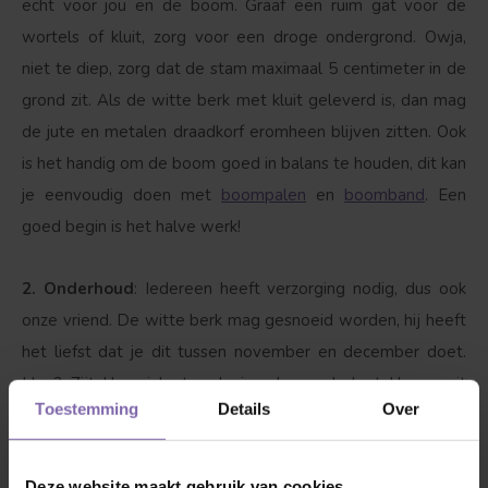
echt voor jou en de boom. Graaf een ruim gat voor de
wortels of kluit, zorg voor een droge ondergrond. Owja,
niet te diep, zorg dat de stam maximaal 5 centimeter in de
grond zit. Als de witte berk met kluit geleverd is, dan mag
de jute en metalen draadkorf eromheen blijven zitten. Ook
is het handig om de boom goed in balans te houden, dit kan
je eenvoudig doen met
boompalen
en
boomband
. Een
goed begin is het halve werk!
2. Onderhoud
: Iedereen heeft verzorging nodig, dus ook
onze vriend. De witte berk mag gesnoeid worden, hij heeft
het liefst dat je dit tussen november en december doet.
Hoe? Zijtakken inkorten, kruisende en dode takken eruit
Toestemming
Details
Over
snoeien.
3. Dorst?
Ja, zeker als hij net is geplant is het van belang
Deze website maakt gebruik van cookies