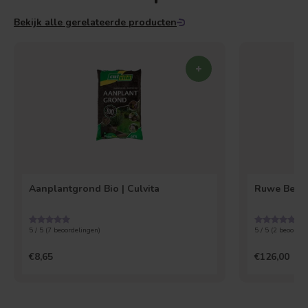
Bekijk alle gerelateerde producten
Aanplantgrond Bio | Culvita
Ruwe Berk 
5 / 5 (
7
beoordelingen)
5 / 5 (
2
beoordel
€8,65
€126,00