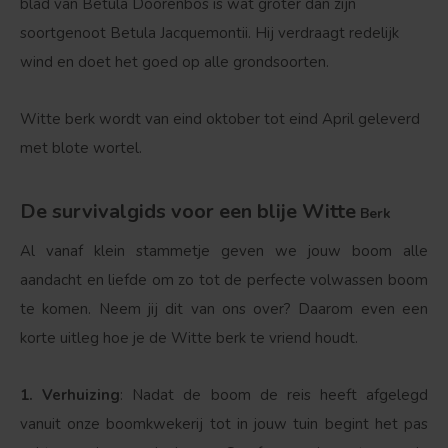
blad van Betula Doorenbos is wat groter dan zijn
soortgenoot Betula Jacquemontii. Hij verdraagt redelijk
wind en doet het goed op alle grondsoorten.
Witte berk wordt van eind oktober tot eind April geleverd
met blote wortel.
De survivalgids voor een blije Witte
Berk
Al vanaf klein stammetje geven we jouw boom alle
aandacht en liefde om zo tot de perfecte volwassen boom
te komen. Neem jij dit van ons over? Daarom even een
Bolvorm
Verspreide vorm
korte uitleg hoe je de Witte berk te vriend houdt.
1. Verhuizing
: Nadat de boom de reis heeft afgelegd
vanuit onze boomkwekerij tot in jouw tuin begint het pas