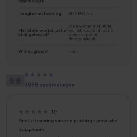
Stamhoogte
Hoogte met levering
300-500 cm
In de winter met blote
Met blote wortel, pot of
wortel, kluit of in pot. In
kluit geleverd?
zomer in pot of
doorgroeikluit.
Wintergroen?
Nee
9.8
3059
beoordelingen
Treurvorm
Vruchtdragend
10
Snelle levering van een prachtige perzische
slaapboom