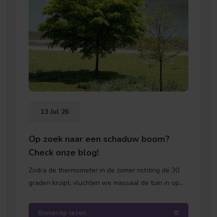
13 Jul 26
Op zoek naar een schaduw boom?
Check onze blog!
Zodra de thermometer in de zomer richting de 30
graden kruipt, vluchten we massaal de tuin in op
zoek naar schaduw. Snel de parasol uitklappen of
het zonnescherm uitdraaien, zou je denken. Toch
Bomentip lezen