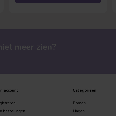
blijft het daaronder vaak drukkend warm. De échte
oplossing? Een schaduwboom.
iet meer zien?
jn account
Categorieën
gistreren
Bomen
jn bestellingen
Hagen