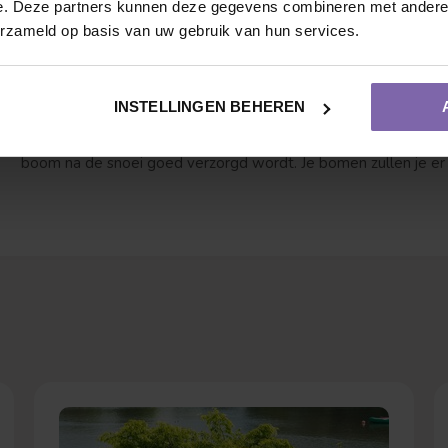
e. Deze partners kunnen deze gegevens combineren met andere i
erzameld op basis van uw gebruik van hun services.
Conclusie
Snoeien is niet alleen belangrijk voor de schoonheid van je b
snoeiwonden goed te behandelen en op het juiste moment te sn
INSTELLINGEN BEHEREN
Dus, plan je snoeibeurt in de late winter of het vroege voorjaa
boom na de snoei goed verzorgd wordt. Je bomen zullen je er 