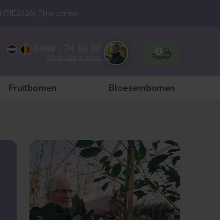
ANTIE2026) FIjne zomer!
0488 - 74 50 90
0
Whatsapp met ons
Fruitbomen
Bloesembomen