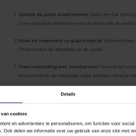
Gebruik de juiste snoeitechniek:
Snoei een tak dicht bij
is een natuurlijk helend deel van de boom dat de wond he
Maak de snoeiwond zo glad mogelijk:
Gebruik scherp
Dit bevordert de afsluiting van de wond.
Wees voorzichtig met snoeibalsem:
Hoewel het soms he
de boom liever op natuurlijke wijze genezen, tenzij er ee
Nazorg:
Geef je boom na het snoeien wat extra aandach
Details
helpt hem sterk te blijven tijdens het herstelproces.
 van cookies
Snoei niet te veel:
Snoei nooit meer dan 25% van de kro
ent en advertenties te personaliseren, om functies voor social
over meerdere jaren te verdelen.
. Ook delen we informatie over uw gebruik van onze site met on