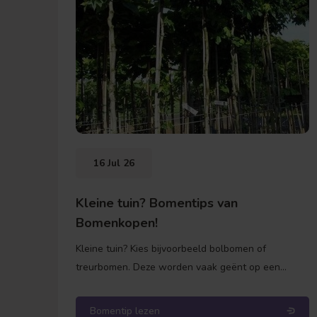
16 Jul 26
Kleine tuin? Bomentips van
Bomenkopen!
Kleine tuin? Kies bijvoorbeeld bolbomen of
treurbomen. Deze worden vaak geënt op een
onderstam. Dit betekent dat de stam zelf niet meer
in de hoogte groeit, alleen de kroon (de bol of de
Bomentip lezen