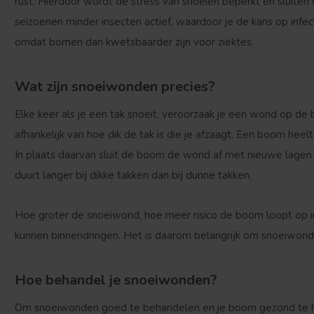
rust. Hierdoor wordt de stress van snoeien beperkt en sluiten
seizoenen minder insecten actief, waardoor je de kans op infect
omdat bomen dan kwetsbaarder zijn voor ziektes.
Wat zijn snoeiwonden precies?
Elke keer als je een tak snoeit, veroorzaak je een wond op d
afhankelijk van hoe dik de tak is die je afzaagt. Een boom he
In plaats daarvan sluit de boom de wond af met nieuwe lagen ho
duurt langer bij dikke takken dan bij dunne takken.
Hoe groter de snoeiwond, hoe meer risico de boom loopt op i
kunnen binnendringen. Het is daarom belangrijk om snoeiwon
Hoe behandel je snoeiwonden?
Om snoeiwonden goed te behandelen en je boom gezond te hou