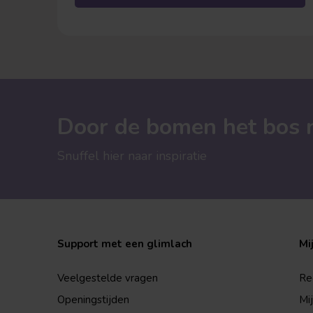
takken) wordt voller. Zo weet je precies waar je
aan toe bent qua hoogte.
Door de bomen het bos n
Snuffel hier naar inspiratie
Support met een glimlach
Mi
Veelgestelde vragen
Re
Openingstijden
Mi