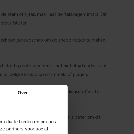
 de stam of zijtak, maar laat de ‘takkragen’ intact. Dit
lpt afsluiten.
, schoon gereedschap om de snede netjes te maken.
lpt bij grote wonden, is het niet altijd nodig. Laat
n duidelijke kans is op schimmels of plagen.
t, zoals voldoende water en voedingsstoffen. Dit
Over
on van de boom in één keer. Het is beter om dit
 media te bieden en om ons
ze partners voor social