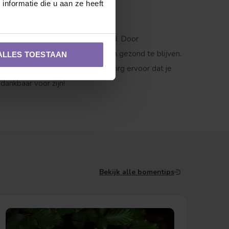
nformatie die u aan ze heeft
oom, maar ook voor zijn gezondheid. Door
oeien, help je je boom sterk en gezond te blijven.
ALLES TOESTAAN
r, gebruik goede technieken, en zorg ervoor dat je
dankbaar voor zijn!
Bekijk alle bomentips