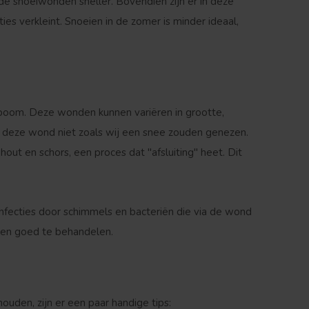
 de snoeiwonden sneller. Bovendien zijn er in deze
ies verkleint. Snoeien in de zomer is minder ideaal,
e boom. Deze wonden kunnen variëren in grootte,
elt deze wond niet zoals wij een snee zouden genezen.
ut en schors, een proces dat "afsluiting" heet. Dit
nfecties door schimmels en bacteriën die via de wond
den goed te behandelen.
den, zijn er een paar handige tips: