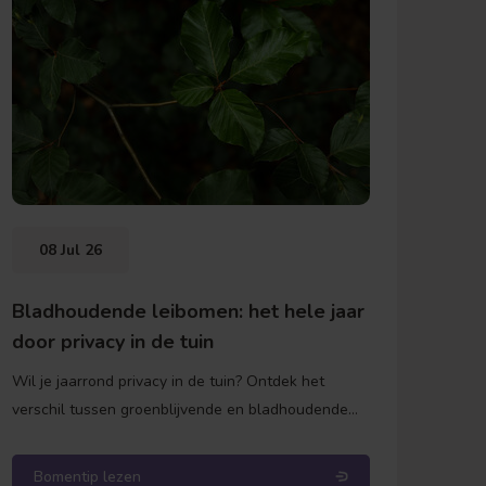
2
Bome
Bomen
potg
Bo
08 Jul 26
Bladhoudende leibomen: het hele jaar
door privacy in de tuin
Wil je jaarrond privacy in de tuin? Ontdek het
verschil tussen groenblijvende en bladhoudende
leibomen en vind de beste soort bij Bomenkopen.nl!
Bomentip lezen