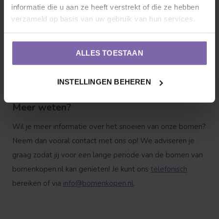
verwondingen zoals scheuren om te zorgen dat de
informatie die u aan ze heeft verstrekt of die ze hebben
verzameld op basis van uw gebruik van hun services.
nieuwe groei gezond is.
Het snoeien van bomen kan een zware taak zijn. Bij
ALLES TOESTAAN
grotere bomen of bomen die lastig te bereiken zijn, wordt
professionele hulp aanbevolen.
INSTELLINGEN BEHEREN
Meer weten?
Wil je meer informatie over het snoeien van onze bomen?
Neem dan vooral contact met ons op! We adviseren je
graag zodat jij voor een lange periode van de bomen van
bomenkopen.nl kan genieten! Je kunt ons
telefonisch
bereiken of via
info@bomenkopen.nl
.