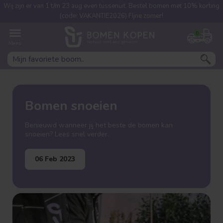
Wij zijn er van 1 t/m 23 aug even tussenuit. Bestel bomen met 10% korting
(code: VAKANTIE2026) FIjne zomer!
0
Bomen snoeien
Benieuwd wanneer jij het beste de bomen kan
snoeien? Lees snel verder.
06 Feb 2023