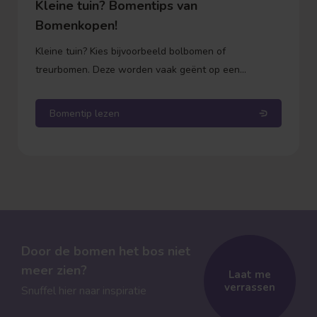
Kleine tuin? Bomentips van
Bomenkopen!
Kleine tuin? Kies bijvoorbeeld bolbomen of
treurbomen. Deze worden vaak geënt op een
onderstam. Dit betekent dat de stam zelf niet meer in
de hoogte groeit, alleen de kroon (de bol of de
Bomentip lezen
takken) wordt voller. Zo weet je precies waar je aan
toe bent qua hoogte.
Door de bomen het bos niet
meer zien?
Laat me
verrassen
Snuffel hier naar inspiratie