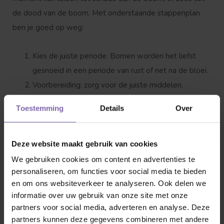
de dood van de boom. Met onderstaande stappenplan
ben je goed op weg:
Kies de juiste periode. Bomen worden het liefst
gesnoeid in een periode van rust of net na de bloei.
Voorbereiding: zorg voor de juiste middelen.
Verwijder takken die ziek of beschadigd zijn.
Toestemming
Details
Over
Probeer de natuurlijke uiterlijk van de boom te
behouden.
Snoei takken altijd zo dicht mogelijk bij de hoofdtak
Deze website maakt gebruik van cookies
of de stam. Vermijd stompe stukken die kunnen
We gebruiken cookies om content en advertenties te
personaliseren, om functies voor social media te bieden
uitgroeien tot ongewenste takken.
en om ons websiteverkeer te analyseren. Ook delen we
Maak schone en gladde snijvlakken. Voorkom
informatie over uw gebruik van onze site met onze
scheuren.
partners voor social media, adverteren en analyse. Deze
Controleer de boom regelmatig op eventuele
partners kunnen deze gegevens combineren met andere