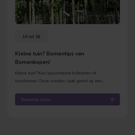
16 Jul 26
Kleine tuin? Bomentips van
Bomenkopen!
Kleine tuin? Kies bijvoorbeeld bolbomen of
treurbomen. Deze worden vaak geënt op een
onderstam. Dit betekent dat de stam zelf niet meer in
de hoogte groeit, alleen de kroon (de bol of de
Bomentip lezen
takken) wordt voller. Zo weet je precies waar je aan
toe bent qua hoogte.