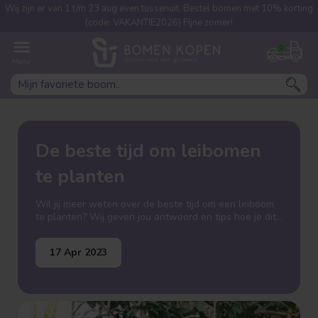
Wij zijn er van 1 t/m 23 aug even tussenuit. Bestel bomen met 10% korting
(code: VAKANTIE2026) FIjne zomer!
0
De beste tijd om leibomen
te planten
Wil jij meer weten over de beste tijd om een leiboom
te planten? Wij geven jou antwoord en tips hoe je dit
kan doen!
17 Apr 2023