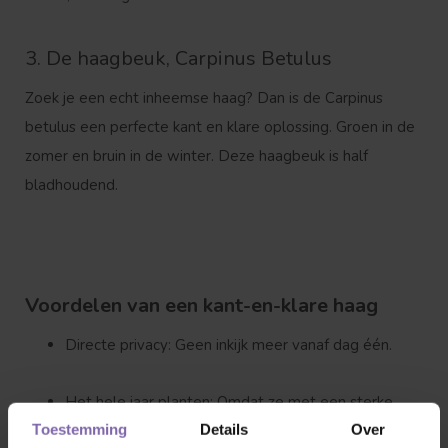
3. De haagbeuk, Carpinus Betulus
Zoek je een echt inheemse haag? Dan is de Carpinus
betulus een perfecte kant en klare oplossing. Groen in de
zomer en bruin in de winter. Deze haagbeuk is half
bladhoudend.
Voordelen van een kant-en-klare haag
Directe privacy:
Geen inkijk meer vanaf dag één.
Het hele jaar planten:
Omdat ze met een sterke
Toestemming
Details
Over
kluit worden geleverd, kunnen ze bijna het hele jaar