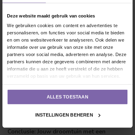
door de grond in.
Deze website maakt gebruik van cookies
Minder onderhoud:
De basisvorm zit er al goed in, je
We gebruiken cookies om content en advertenties te
hoeft de haag alleen maar bij te houden.
personaliseren, om functies voor social media te bieden
en om ons websiteverkeer te analyseren. Ook delen we
informatie over uw gebruik van onze site met onze
Tips van de kweker: Zo plant je jouw
partners voor social media, adverteren en analyse. Deze
nieuwe haag
partners kunnen deze gegevens combineren met andere
Een goede start is het halve werk. Graaf een ruime
informatie die u aan ze heeft verstrekt of die ze hebben
verzameld op basis van uw gebruik van hun services.
plantsleuf en gebruik altijd kwalitatieve
aanplantgrond
.
Dit zorgt ervoor dat de wortels direct hun weg vinden in
jouw tuingrond. Wordt het warmer dan 25 graden?
ALLES TOESTAAN
Vergeet dan niet onze 'Survivalgids' te raadplegen voor
de juiste hoeveelheid water.
INSTELLINGEN BEHEREN
Conclusie: Jouw droomtuin met een