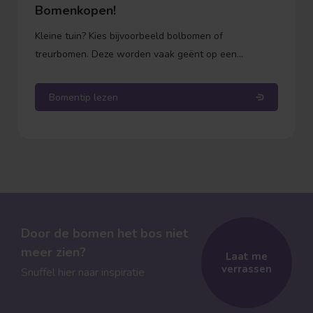
Bomenkopen!
Kleine tuin? Kies bijvoorbeeld bolbomen of
treurbomen. Deze worden vaak geënt op een
onderstam. Dit betekent dat de stam zelf niet meer in
de hoogte groeit, alleen de kroon (de bol of de
Bomentip lezen
takken) wordt voller. Zo weet je precies waar je aan
toe bent qua hoogte.
Door de bomen het bos niet
meer zien?
Laat me
verrassen
Snuffel hier naar inspiratie