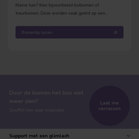
Kleine tuin? Kies bijvoorbeeld bolbomen of
treurbomen. Deze worden vaak geënt op een
onderstam. Dit betekent dat de stam zelf niet meer in
de hoogte groeit, alleen de kroon (de bol of de
Bomentip lezen
takken) wordt voller. Zo weet je precies waar je aan
toe bent qua hoogte.
Door de bomen het bos niet
meer zien?
Laat me
verrassen
Snuffel hier naar inspiratie
Support met een glimlach