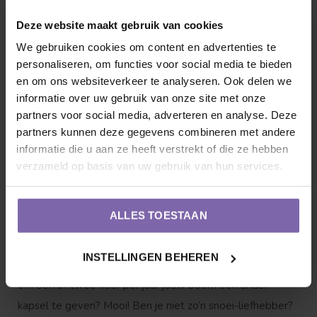
maar er zit nogal verschil in. Een bloesemboom is, zoals
Deze website maakt gebruik van cookies
de naam al doet vermoeden, bloemrijk. Fleurig. Een
We gebruiken cookies om content en advertenties te
steeneik heeft ook zo zijn charme: een groenblijver die
personaliseren, om functies voor social media te bieden
ook nog eens voor flink wat beschutting zorgt. En dan heb
en om ons websiteverkeer te analyseren. Ook delen we
informatie over uw gebruik van onze site met onze
je nog vele soorten, zoals fruitbomen. Stel je voor: een
partners voor social media, adverteren en analyse. Deze
appelboom in je tuin. Heb je zin in een lekkere, groene of
partners kunnen deze gegevens combineren met andere
rode appel? Je plukt ze zo uit je boom. De Malus
informatie die u aan ze heeft verstrekt of die ze hebben
domestica Granny Smith, bijvoorbeeld.
verzameld op basis van uw gebruik van hun services.
4. Snoeiwerk: heb je groene vingers?
ALLES TOESTAAN
De ene boom heeft flink wat aandacht nodig, de ander
INSTELLINGEN BEHEREN
niet. Heb je groene vingers en vind je het geen probleem
om een of twee keer per jaar jouw boom een ander
kapsel te geven? Mooi! Ben je niet zo’n snoei-liefhebber?