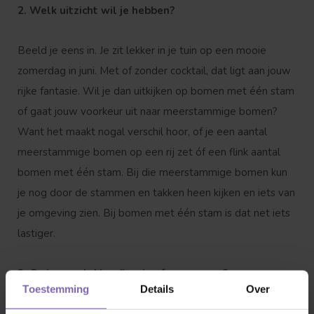
2. Welk uitzicht wil je hebben?
Beeld je eens in. Je zit lekker in je tuin op een mooie
zomerdag in juni. Met of zonder cocktail, dat ligt aan jouw
rijke fantasie. Wil je dan uitkijken op bomen met één stam
of gaat jouw voorkeur uit naar meerstammige bomen?
Want het maakt nogal verschil hoor, of je een aantal
meerstammige bomen op een rij zet óf een flink aantal
bomen met één stam. Bij die meerstammige bomen kun
je nog door de stammen en takken heen kijken en iets van
je omgeving zien. Bij bomen met één stam is dat net iets
lastiger.
3. Ga je voor lekker fleurig of voor groen?
Toestemming
Details
Over
Een bloesemboom of een steeneik. Ze zijn beide prachtig,