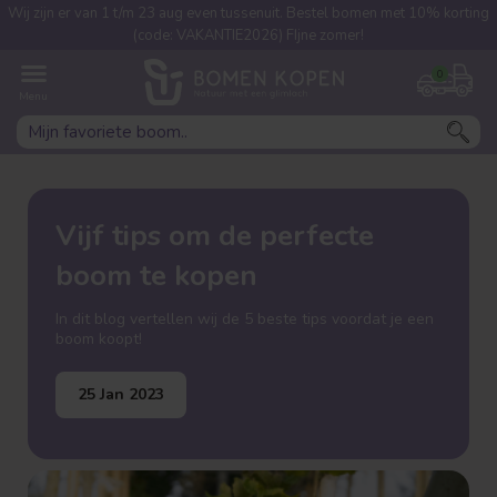
Wij zijn er van 1 t/m 23 aug even tussenuit. Bestel bomen met 10% korting
(code: VAKANTIE2026) FIjne zomer!
0
Vijf tips om de perfecte
boom te kopen
In dit blog vertellen wij de 5 beste tips voordat je een
boom koopt!
25 Jan 2023