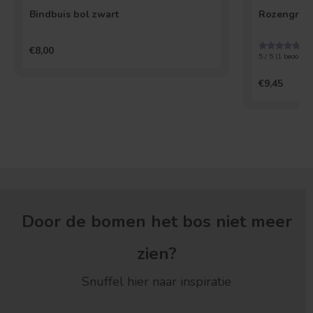
Bindbuis bol zwart
Rozengrond 
€8,00
5 / 5 (
1
beoordel
€9,45
Door de bomen het bos niet meer
zien?
Snuffel hier naar inspiratie