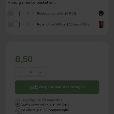
Handig mee te bestellen:
-
+
Bindbuis bol zwart (€ 8,00)
-
+
Rozengrond 40 Liter | Culvita (€ 9,45)
8,50
Voeg toe aan vrachtwagen
Levering na 24 augustus
Gratis verzending > €199 (NL)
Zie direct je CO2 compensatie