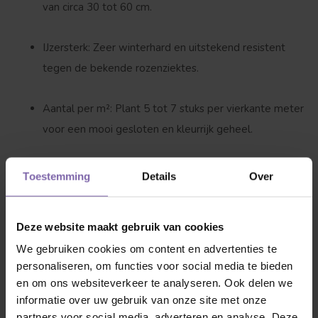
van circa
30 tot 60 cm
.
IJzersterk:
Zeer winterhard en uitstekend resistent
tegen de bekende rozenziektes.
Aantal per m²:
Plant
5 tot 7 stuks per vierkante meter
voor een mooi gesloten en kleurrijk geheel.
Standplaats:
Ze voelt zich overal thuis, van de volle
Toestemming
Details
Over
zon tot de halfschaduw.
Deze website maakt gebruik van cookies
Zo verzorg je haar
We gebruiken cookies om content en advertenties te
De Rosa 'Salsa' is een gemakkelijke gast in je tuin. Ze staat
personaliseren, om functies voor social media te bieden
en om ons websiteverkeer te analyseren. Ook delen we
het liefst in voedzame grond die goed water doorlaat. Het
informatie over uw gebruik van onze site met onze
onderhoud? Dat stelt weinig voor! Knip de struik in het
partners voor social media, adverteren en analyse. Deze