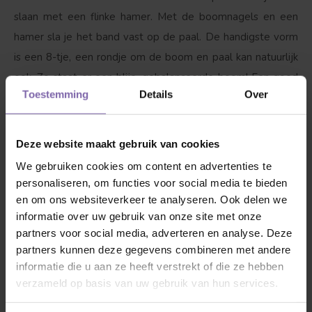
slaan met een flinke hamer. Met de boomnagels en een
hamer sla je het band vast op de paal. De handigste vorm
is een 8-tje, een rondje om de boom en paal kan natuurlijk
ook. Zo staat er een blije, gebalanceerde boom! Een goed
Toestemming
Details
Over
begin is het halve werk!
Goed om te weten
Deze website maakt gebruik van cookies
We gebruiken cookies om content en advertenties te
Bekijk hieronder de accessoires waar onze bomen blij van
personaliseren, om functies voor social media te bieden
worden. Wij zorgen voor een veilig transport voor jouw
en om ons websiteverkeer te analyseren. Ook delen we
boom, zodat deze niet beschadigd raakt. Liever de bomen
informatie over uw gebruik van onze site met onze
en boompalen eerst even in het 'echt' bekijken? Maak
partners voor social media, adverteren en analyse. Deze
kennis met ons concept:
Discover your own tree
. Omdat
partners kunnen deze gegevens combineren met andere
informatie die u aan ze heeft verstrekt of die ze hebben
we er zeker van willen zeker dat jij en je boom gaan
verzameld op basis van uw gebruik van hun services.
matchen staan we
altijd voor je klaar
om vragen te
beantwoorden!