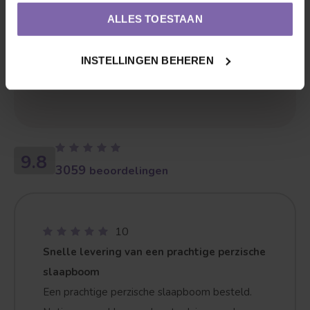
ALLES TOESTAAN
INSTELLINGEN BEHEREN
Kennisbank
9.8
3059
beoordelingen
10
Snelle levering van een prachtige perzische
slaapboom
Een prachtige perzische slaapboom besteld.