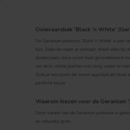
Ooievaarsbek 'Black 'n White' (Ge
De
Geranium pratense 'Black 'n White'
is een z
tuin. Zoals de naam al verklapt, draait alles bi
donkerpaars, bijna zwart blad gecombineerd m
we deze sterke planten met zorg, zodat ze
met
Zoek je een plant die zowel qua blad als bloei 
perfecte keuze.
Waarom kiezen voor de Geranium 'B
Deze variant van de Geranium pratense is gelie
en robuuste groei.