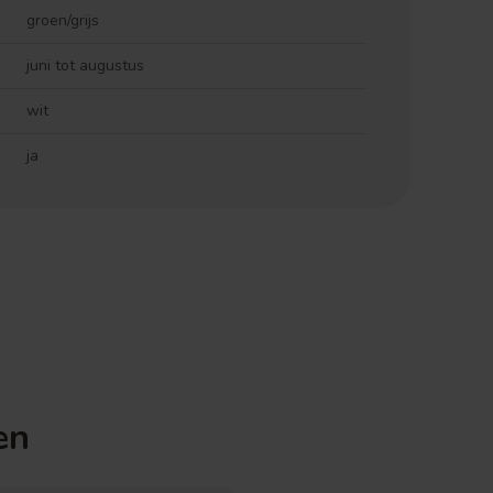
groen/grijs
juni tot augustus
wit
ja
en