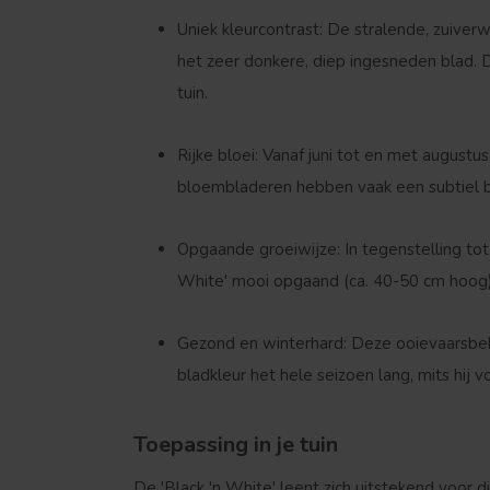
Uniek kleurcontrast:
De stralende, zuiverw
het zeer donkere, diep ingesneden blad. D
tuin.
Rijke bloei:
Vanaf juni tot en met augustu
bloembladeren hebben vaak een subtiel bl
Opgaande groeiwijze:
In tegenstelling to
White' mooi opgaand (ca. 40-50 cm hoog),
Gezond en winterhard:
Deze ooievaarsbek 
bladkleur het hele seizoen lang, mits hij v
Toepassing in je tuin
De 'Black 'n White' leent zich uitstekend voor d