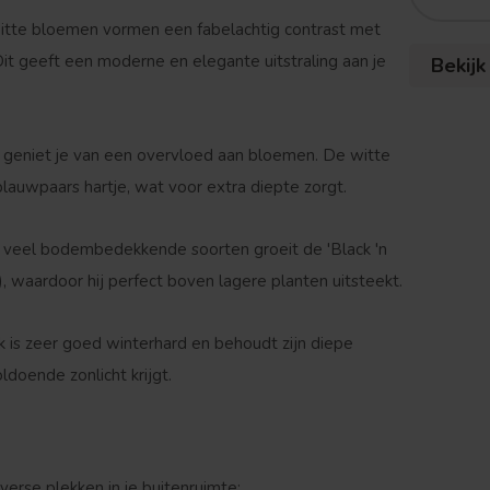
itte bloemen vormen een fabelachtig contrast met
it geeft een moderne en elegante uitstraling aan je
Bekijk
s geniet je van een overvloed aan bloemen. De witte
auwpaars hartje, wat voor extra diepte zorgt.
t veel bodembedekkende soorten groeit de 'Black 'n
 waardoor hij perfect boven lagere planten uitsteekt.
is zeer goed winterhard en behoudt zijn diepe
oldoende zonlicht krijgt.
iverse plekken in je buitenruimte: