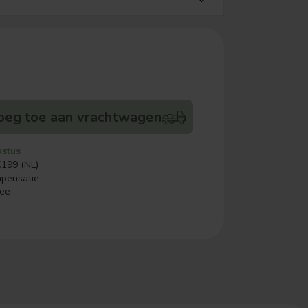
oeg toe aan vrachtwagen
ustus
€199 (NL)
mpensatie
ree