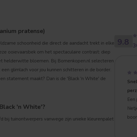
ranium pratense)
9.8
eldzame schoonheid die direct de aandacht trekt in elke
3
j deze ooievaarsbek om het spectaculaire contrast: diep
et helderwitte bloemen. Bij Bomenkopen.nl selecteren
 een glimlach voor jou
kunnen schitteren in de border.
een statement maakt? Dan is de 'Black 'n White' de
Snel
per
Een 
lack 'n White'?
Netj
boom
fd bij tuinontwerpers vanwege zijn unieke kleurenpalet