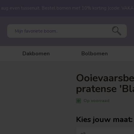
23 aug even tussenuit. Bestel bomen met 10% korting (code: VAK
Dakbomen
Bolbomen
Ooievaarsbe
pratense 'Bl
Op voorraad
Kies jouw maat: