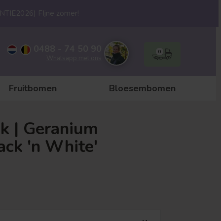
ANTIE2026) FIjne zomer!
0488 - 74 50 90
0
Whatsapp met ons
Fruitbomen
Bloesembomen
k | Geranium
ack 'n White'