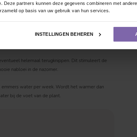
e. Deze partners kunnen deze gegevens combineren met andere i
erzameld op basis van uw gebruik van hun services.
htbare, goed doorlatende bodem. Voor een optimale
 Culvia. We raden aan om
5 tot 7 planten per vierkante
INSTELLINGEN BEHEREN
eventueel helemaal terugknippen. Dit stimuleert de
mooie nabloei in de nazomer.
Vruchtdragend
Meerstammige vorm
t 3 emmers water per week. Wordt het warmer dan
er bij de voet van de plant.