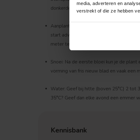
media, adverteren en analys
donkerder het blad zal kleuren.
verstrekt of die ze hebben v
Aanplanten:
De plant houdt van een vruc
start adviseren wij de aanplantgrond van
meter
te plaatsen voor een vol resultaat.
Snoei:
Na de eerste bloei kun je de plant 
vorming van fris nieuw blad en vaak een 
Treurvorm
Water:
Geef bij hitte (boven 25°C) 2 to
35°C? Geef dan elke avond een emmer wat
Kennisbank