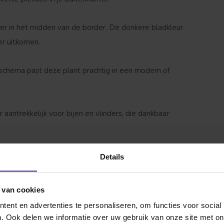
er in het midden van de border. De donkere bladkleur
er uitkomen.
schema past deze plant prachtig in een modern of
 jij naar op zoek?
aantrekkelijk voor bijen en vlinders, die dankbaar
Details
nl dat de Geranium 'Black 'n White' direct goed
 van cookies
ent en advertenties te personaliseren, om functies voor social
. Ook delen we informatie over uw gebruik van onze site met on
Dakvorm
Bolvorm
le zon of halfschaduw. Let op: hoe zonniger de plek, hoe