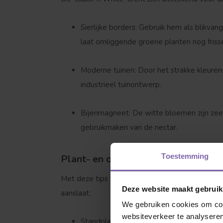
Sierlijke borders:
Gebruik hem als blikvang
laat omliggende groene planten nog friss
Moderne tuinen:
Door het strakke kleuren
industrieel tuinontwerp.
Welke boom ben
Bijenmagneet:
De witte bloemen zijn zeer 
gebruikmaken van de nectar.
Toestemming
Plant- en onderhoudstips
Met deze tips van de kweker zorgt Bomenkopen.
Deze website maakt gebruik
aanslaat:
We gebruiken cookies om cont
websiteverkeer te analyseren
Leivorm
Standplaats:
Hij staat het liefst in de vol