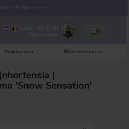
ANTIE2026) FIjne zomer!
0488 - 74 50 90
0
Whatsapp met ons
Fruitbomen
Bloesembomen
jnhortensia |
ma 'Snow Sensation'