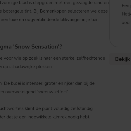
tvormige blad is diepgroen met een gezaagde rand en
Een 
rme botergele tint. Bij Bomenkopen selecteren we deze
Netj
j een luxe en oogverblindende blikvanger in je tuin
boom
gma 'Snow Sensation'?
e voor wie op zoek is naar een sterke, zelfhechtende
Bekijk
i op schaduwrijke plekken.
n:
De bloei is intenser, groter en rijker dan bij de
 een overweldigend 'sneeuw-effect'.
uchtwortels klimt de plant volledig zelfstandig
r dat je een ingewikkeld klimrek nodig hebt.