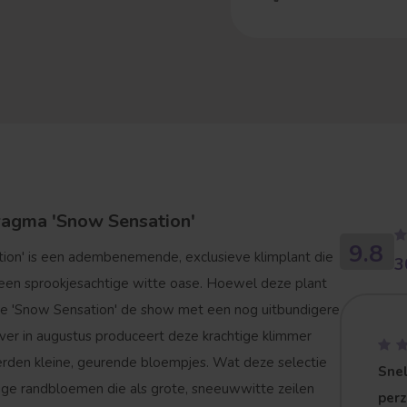
hragma 'Snow Sensation'
9.8
ion'
is een adembenemende, exclusieve klimplant die
3
 een sprookjesachtige witte oase. Hoewel deze plant
lt de 'Snow Sensation' de show met een nog uitbundigere
 ver in augustus produceert deze krachtige klimmer
rden kleine, geurende bloempjes. Wat deze selectie
Snel
mige randbloemen die als grote, sneeuwwitte zeilen
per