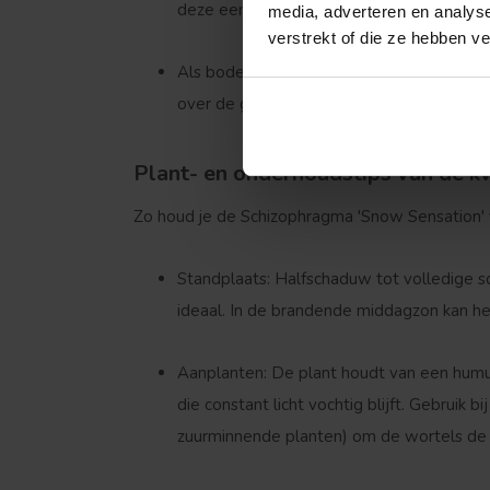
deze een tweede, bloeiend leven te gev
media, adverteren en analys
verstrekt of die ze hebben v
Als bodembedekker op taluds of hellinge
over de grond kruipen om een dicht, onkr
Plant- en onderhoudstips van de k
Zo houd je de
Schizophragma 'Snow Sensation'
Treurvorm
Standplaats:
Halfschaduw tot volledige sc
ideaal. In de brandende middagzon kan he
Aanplanten:
De plant houdt van een humus
die constant licht vochtig blijft. Gebruik 
zuurminnende planten) om de wortels de 