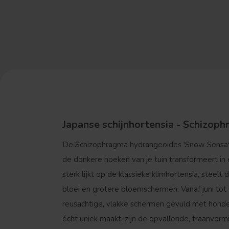
Japanse schijnhortensia - Schizop
De
Schizophragma hydrangeoides 'Snow Sensat
de donkere hoeken van je tuin transformeert in
sterk lijkt op de klassieke klimhortensia, stee
bloei en grotere bloemschermen. Vanaf juni tot
reusachtige, vlakke schermen gevuld met honde
écht uniek maakt, zijn de opvallende, traanvor