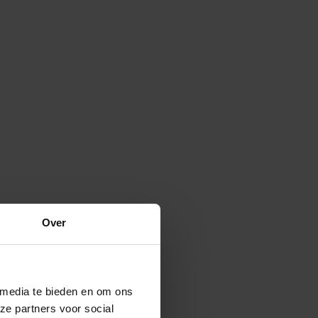
Over
 media te bieden en om ons
ze partners voor social
Verspreide vorm