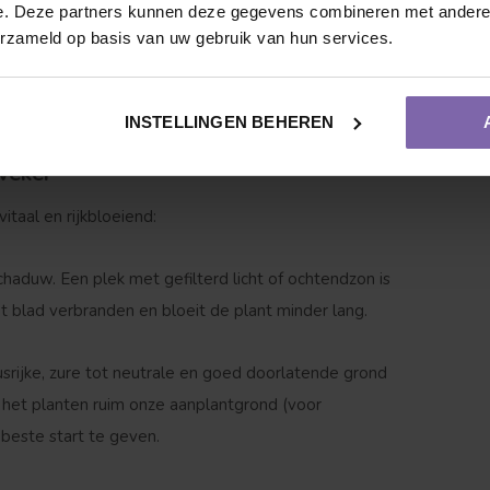
en.
e. Deze partners kunnen deze gegevens combineren met andere i
erzameld op basis van uw gebruik van hun services.
n:
Heb je geen muur? Deze veelzijdige plant kan ook
uidonderdrukkend tapijt te vormen.
INSTELLINGEN BEHEREN
weker
vitaal en rijkbloeiend:
Vruchtdragend
Meerstammige vorm
haduw. Een plek met gefilterd licht of ochtendzon is
t blad verbranden en bloeit de plant minder lang.
rijke, zure tot neutrale en goed doorlatende grond
bij het planten ruim onze aanplantgrond (voor
beste start te geven.