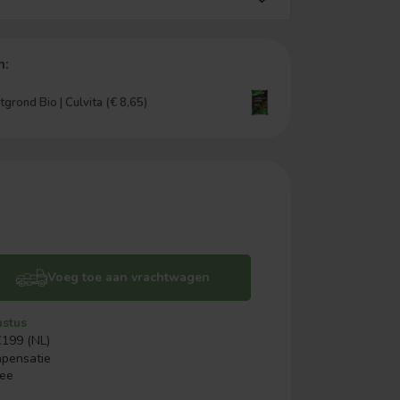
n:
grond Bio | Culvita (€ 8,65)
Voeg toe aan vrachtwagen
ustus
€199 (NL)
mpensatie
ree