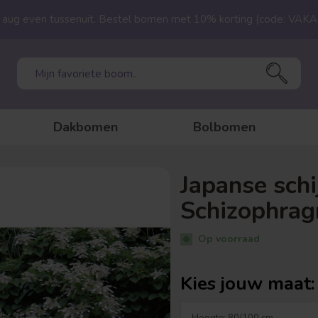
23 aug even tussenuit. Bestel bomen met 10% korting (code: VAK
Dakbomen
Bolbomen
Japanse schi
Schizophrag
Op voorraad
Kies jouw maat: