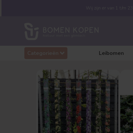
Wij zijn er van 1 t/m 
Categorieën
Leibomen